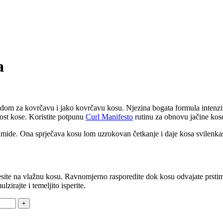
a
za kovrčavu i jako kovrčavu kosu. Njezina bogata formula intenzivno 
ost kose. Koristite potpunu
Curl Manifesto
rutinu za obnovu jačine kose
amide. Ona sprječava kosu lom uzrokovan četkanje i daje kosa svilenkast
esite na vlažnu kosu. Ravnomjerno rasporedite dok kosu odvajate prstima 
zirajte i temeljito isperite.