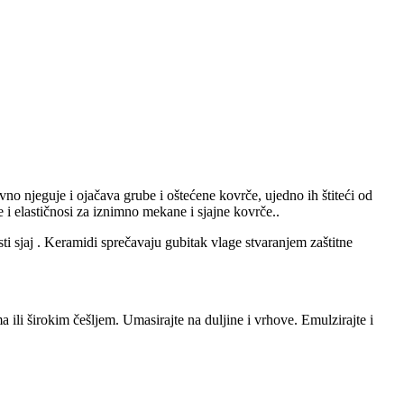
njeguje i ojačava grube i oštećene kovrče, ujedno ih štiteći od
 i elastičnosi za iznimno mekane i sjajne kovrče..
i sjaj . Keramidi sprečavaju gubitak vlage stvaranjem zaštitne
ili širokim češljem. Umasirajte na duljine i vrhove. Emulzirajte i