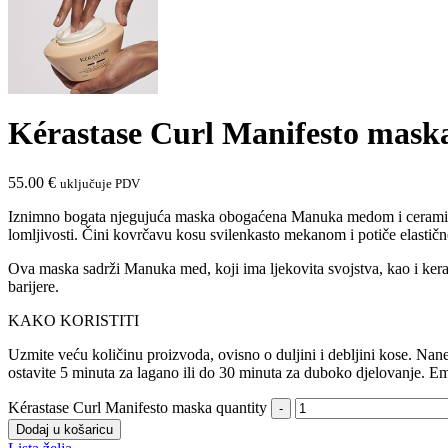
Kérastase Curl Manifesto mask
55.00
€
uključuje PDV
Iznimno bogata njegujuća maska obogaćena Manuka medom i ceramidom 
lomljivosti. Čini kovrčavu kosu svilenkasto mekanom i potiče elastičn
Ova maska ​​sadrži Manuka med, koji ima ljekovita svojstva, kao i ker
barijere.
KAKO KORISTITI
Uzmite veću količinu proizvoda, ovisno o duljini i debljini kose. Nan
ostavite 5 minuta za lagano ili do 30 minuta za duboko djelovanje. Emul
Kérastase Curl Manifesto maska quantity
Dodaj u košaricu