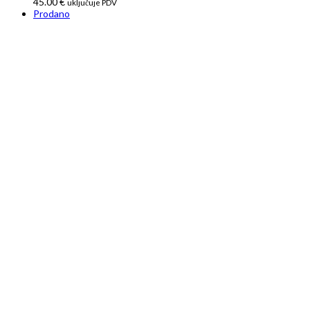
45.00
€
uključuje PDV
Prodano