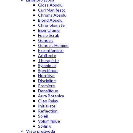
Gloss Absolu
Curl Manifesto
Chroma Absolu
Blond Absolu
Chronologiste
Elixir Ultime
Fusio Scrub
Genesis
Genesis Homme
Extentioniste
Arhitecte
Therapiste
Symbiose
Specifique
Nutritive
Discipline
Premiere
Densifique
Aura Botanica
Oleo Relax
Initialiste
Reflection
Soleil
Volumifique
Styling
Vrsta proizvoda