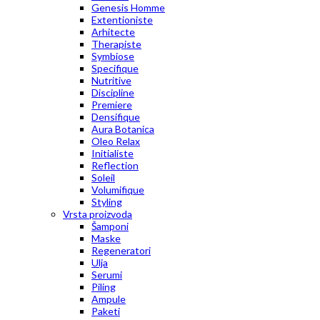
Genesis Homme
Extentioniste
Arhitecte
Therapiste
Symbiose
Specifique
Nutritive
Discipline
Premiere
Densifique
Aura Botanica
Oleo Relax
Initialiste
Reflection
Soleil
Volumifique
Styling
Vrsta proizvoda
Šamponi
Maske
Regeneratori
Ulja
Serumi
Piling
Ampule
Paketi