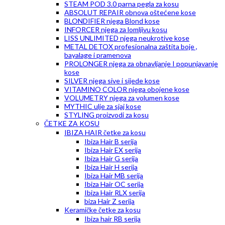
STEAM POD 3.0 parna pegla za kosu
ABSOLUT REPAIR obnova oštećene kose
BLONDIFIER njega Blond kose
INFORCER njega za lomljivu kosu
LISS UNLIMITED njega neukrotive kose
METAL DETOX profesionalna zaštita boje ,
bayalage i pramenova
PROLONGER njega za obnavljanje I popunjavanje
kose
SILVER njega sive i sijede kose
VITAMINO COLOR njega obojene kose
VOLUMETRY njega za volumen kose
MYTHIC ulje za sjaj kose
STYLING proizvodi za kosu
ČETKE ZA KOSU
IBIZA HAIR četke za kosu
Ibiza Hair B serija
Ibiza Hair EX serija
Ibiza Hair G serija
Ibiza Hair H serija
Ibiza Hair MB serija
Ibiza Hair OC serija
Ibiza Hair RLX serija
biza Hair Z serija
Keramičke četke za kosu
Ibiza hair RB serija