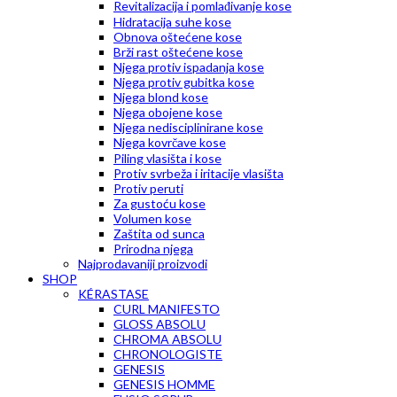
Revitalizacija i pomlađivanje kose
Hidratacija suhe kose
Obnova oštećene kose
Brži rast oštećene kose
Njega protiv ispadanja kose
Njega protiv gubitka kose
Njega blond kose
Njega obojene kose
Njega nedisciplinirane kose
Njega kovrčave kose
Piling vlasišta i kose
Protiv svrbeža i iritacije vlasišta
Protiv peruti
Za gustoću kose
Volumen kose
Zaštita od sunca
Prirodna njega
Najprodavaniji proizvodi
SHOP
KÉRASTASE
CURL MANIFESTO
GLOSS ABSOLU
CHROMA ABSOLU
CHRONOLOGISTE
GENESIS
GENESIS HOMME