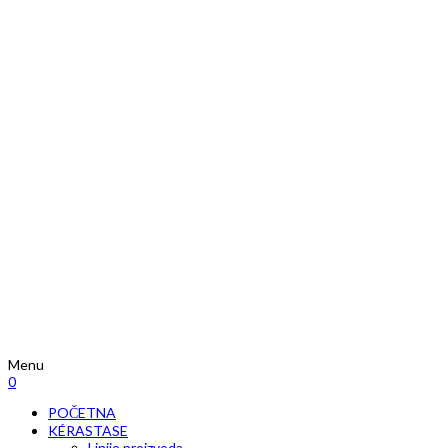
Menu
0
POČETNA
KÉRASTASE
Linije proizvoda