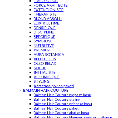
FUSIO SCRUB
FORCE ARHITECTE
EXTENTIONISTE
THERAPISTE
BLOND ABSOLU
ELIXIR ULTIME
DENSIFIQUE
DISCIPLINE
SPECIFIQUE
SYMBIOSE
NUTRITIVE
PREMIERE
AURA BOTANICA
REFLECTION
OLEO RELAX
SOLEIL
INITIALISTE
VOLUMIFIQUE
STYLING
Kérastase poklon paketi
BALMAIN HAIR COUTURE
Balmain Hair Couture njega za kosu
Balmain Hair Couture styling
Balmain Hair Couture pribor za kosu
Balmain Hair Couture paketi
Balmain Hair Couture alati za kosu
Balmain Hair Couture Homme njega za muškarce