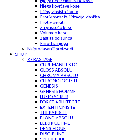
Njega nedisciplinirane kose
Njega kovrčave kose
Piling vlasišta i kose
Protiv svrbeža i iritacije vlasišta
Protiv peruti
Za gustoću kose
Volumen kose
Zaštita od sunca
Prirodna njega
Najprodavaniji proizvodi
SHOP
KÉRASTASE
CURL MANIFESTO
GLOSS ABSOLU
CHROMA ABSOLU
CHRONOLOGISTE
GENESIS
GENESIS HOMME
FUSIO SCRUB
FORCE ARHITECTE
EXTENTIONISTE
THERAPISTE
BLOND ABSOLU
ELIXIR ULTIME
DENSIFIQUE
DISCIPLINE
SPECIFIQUE