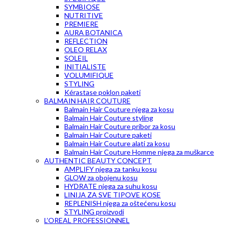
SYMBIOSE
NUTRITIVE
PREMIERE
AURA BOTANICA
REFLECTION
OLEO RELAX
SOLEIL
INITIALISTE
VOLUMIFIQUE
STYLING
Kérastase poklon paketi
BALMAIN HAIR COUTURE
Balmain Hair Couture njega za kosu
Balmain Hair Couture styling
Balmain Hair Couture pribor za kosu
Balmain Hair Couture paketi
Balmain Hair Couture alati za kosu
Balmain Hair Couture Homme njega za muškarce
AUTHENTIC BEAUTY CONCEPT
AMPLIFY njega za tanku kosu
GLOW za obojenu kosu
HYDRATE njega za suhu kosu
LINIJA ZA SVE TIPOVE KOSE
REPLENISH njega za oštećenu kosu
STYLING proizvodi
L’OREAL PROFESSIONNEL