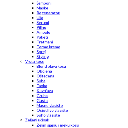
Šamponi
Maske
Regeneratori
Ulja
Serumi
Piling
Ampule
Paketi
Tretmani
Termo kreme
Sprej
Styling
Vrsta kose
Blond plava kosa
Obojena
Oštećena
Suha
Tanka
Kovrčava
Gruba
Gusta
Masno vlasište
Osjetljivo vlasište
Suho vlasište
Željeni učinak
Želim sjajnu i meku kosu