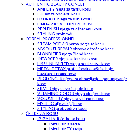
AUTHENTIC BEAUTY CONCEPT
AMPLIFY njega za tanku kosu
GLOW za obojenu kosu
HYDRATE njega za suhu kosu
LINIJA ZA SVE TIPOVE KOSE
REPLENISH njega za oštećenu kosu
STYLING proizvodi
L’OREAL PROFESSIONNEL
STEAM POD 3.0 parna pegla za kosu
ABSOLUT REPAIR obnova oštećene kose
BLONDIFIER njega Blond kose
INFORCER njega za lomljivu kosu
LISS UNLIMITED njega neukrotive kose
METAL DETOX profesionalna zaštita boje ,
bayalage i pramenova
PROLONGER njega za obnavljanje I popunjavanje
kose
SILVER njega sive i sijede kose
VITAMINO COLOR njega obojene kose
VOLUMETRY njega za volumen kose
MYTHIC ulje za sjaj kose
STYLING proizvodi za kosu
ČETKE ZA KOSU
IBIZA HAIR četke za kosu
Ibiza Hair B serija
Ibiza Hair EX serija