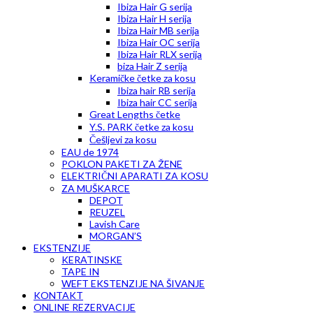
Ibiza Hair G serija
Ibiza Hair H serija
Ibiza Hair MB serija
Ibiza Hair OC serija
Ibiza Hair RLX serija
biza Hair Z serija
Keramičke četke za kosu
Ibiza hair RB serija
Ibiza hair CC serija
Great Lengths četke
Y.S. PARK četke za kosu
Češljevi za kosu
EAU de 1974
POKLON PAKETI ZA ŽENE
ELEKTRIČNI APARATI ZA KOSU
ZA MUŠKARCE
DEPOT
REUZEL
Lavish Care
MORGAN’S
EKSTENZIJE
KERATINSKE
TAPE IN
WEFT EKSTENZIJE NA ŠIVANJE
KONTAKT
ONLINE REZERVACIJE