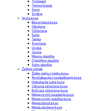
Tretmani
Termo kreme
Sprej
Styling
Vrsta kose
Blond plava kosa
Obojena
Oštećena
Suha
Tanka
Kovrčava
Gruba
Gusta
Masno vlasište
Osjetljivo vlasište
Suho vlasište
Željeni učinak
Želim sjajnu i meku kosu
Revitalizacija i pomlađivanje kose
Hidratacija suhe kose
Obnova oštećene kose
Brži rast oštećene kose
Njega protiv ispadanja kose
Njega protiv gubitka kose
Njega blond kose
Njega obojene kose