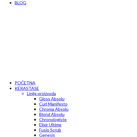
BLOG
POČETNA
KÉRASTASE
Linije proizvoda
Gloss Absolu
Curl Manifesto
Chroma Absolu
Blond Absolu
Chronologiste
Elixir Ultime
Fusio Scrub
Genesis