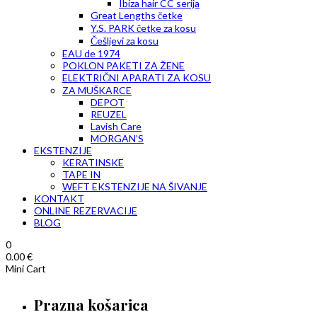
Ibiza hair CC serija
Great Lengths četke
Y.S. PARK četke za kosu
Češljevi za kosu
EAU de 1974
POKLON PAKETI ZA ŽENE
ELEKTRIČNI APARATI ZA KOSU
ZA MUŠKARCE
DEPOT
REUZEL
Lavish Care
MORGAN’S
EKSTENZIJE
KERATINSKE
TAPE IN
WEFT EKSTENZIJE NA ŠIVANJE
KONTAKT
ONLINE REZERVACIJE
BLOG
0
0.00
€
Mini Cart
Prazna košarica