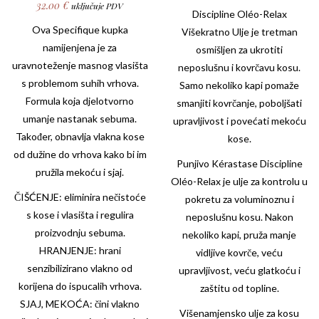
32.00
€
uključuje PDV
Discipline Oléo-Relax
Ova
Specifique
kupka
Višekratno Ulje je tretman
namijenjena je za
osmišljen za ukrotiti
uravnoteženje masnog vlasišta
neposlušnu i kovrčavu kosu.
s problemom suhih vrhova.
Samo nekoliko kapi pomaže
Formula koja djelotvorno
smanjiti kovrčanje, poboljšati
umanje nastanak sebuma.
upravljivost i povećati mekoću
Također, obnavlja vlakna kose
kose.
od dužine do vrhova kako bi im
Punjivo Kérastase Discipline
pružila mekoću i sjaj.
Oléo-Relax je ulje za kontrolu u
ČIŠĆENJE: eliminira nečistoće
pokretu za voluminoznu i
s kose i vlasišta i regulira
neposlušnu kosu. Nakon
proizvodnju sebuma.
nekoliko kapi, pruža manje
HRANJENJE: hrani
vidljive kovrče, veću
senzibilizirano vlakno od
upravljivost, veću glatkoću i
korijena do ispucalih vrhova.
zaštitu od topline.
SJAJ, MEKOĆA: čini vlakno
Višenamjensko ulje za kosu