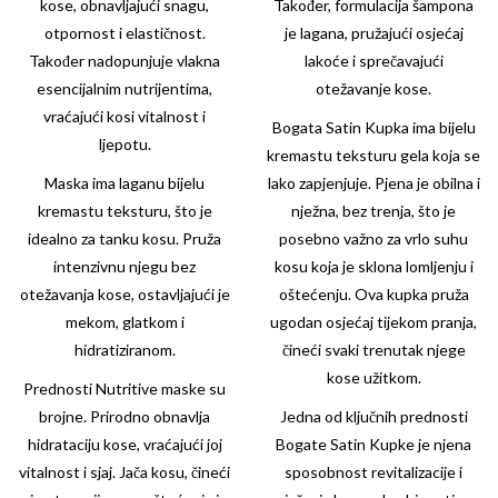
kose, obnavljajući snagu,
Također, formulacija šampona
otpornost i elastičnost.
je lagana, pružajući osjećaj
Također nadopunjuje vlakna
lakoće i sprečavajući
esencijalnim nutrijentima,
otežavanje kose.
vraćajući kosi vitalnost i
Bogata Satin Kupka ima bijelu
ljepotu.
kremastu teksturu gela koja se
Maska ima laganu bijelu
lako zapjenjuje. Pjena je obilna i
kremastu teksturu, što je
nježna, bez trenja, što je
idealno za tanku kosu. Pruža
posebno važno za vrlo suhu
intenzivnu njegu bez
kosu koja je sklona lomljenju i
otežavanja kose, ostavljajući je
oštećenju. Ova kupka pruža
mekom, glatkom i
ugodan osjećaj tijekom pranja,
hidratiziranom.
čineći svaki trenutak njege
kose užitkom.
Prednosti Nutritive maske su
brojne. Prirodno obnavlja
Jedna od ključnih prednosti
hidrataciju kose, vraćajući joj
Bogate Satin Kupke je njena
vitalnost i sjaj. Jača kosu, čineći
sposobnost revitalizacije i