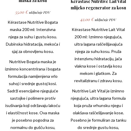
maska za kosu
Kérastase Nutritive Lait Vital
mlijeko regenerator za kosu
55.00
€
uključuje PDV
42.00
€
uključuje PDV
Kérastase Nutritive
Bogata
maska 200 ml: Intenzivna
Kérastase Nutritive Lait Vital
njega za suhu i gustu kosu.
200 ml: Iznimno njegujuća,
Dubinska hidratacija, mekoća i
ultra lagana raščešljavajuća
sjaj za obnovljenu kosu.
njega za suhu kosu. Pruža
intenzivnu hidrataciju, jača
Nutritive Bogata maska je
vlakna kose i ostavlja kosu
iznimno koncentrirana i bogata
mekom i glatkom. Za
formulacija namijenjena vrlo
revitaliziranu i zdravu kosu.
suhoj i srednje gustoj kosi.
Sadrži esencijalne njegujuće
Nutritive Lait Vital je iznimno
sastojke i polimere protiv
njegujuća, ultra lagana formula
isušivanja koji održavaju lakoću
koja pruža vrhunsku njegu i
i elastičnost kose. Ova maska
olakšava raščešljavanje kose.
je posebno pogodna za
Posebno je formuliran za tanku
normalnu do gušću kosu,
do srednje gustu kosu,