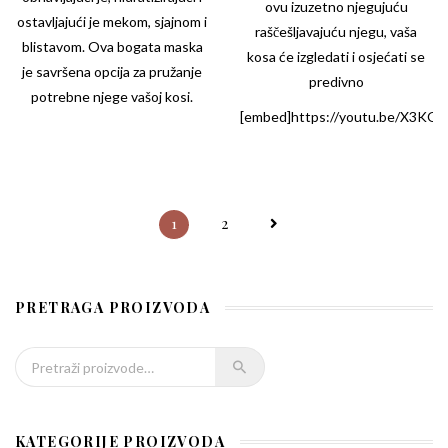
ovu izuzetno njegujuću
ostavljajući je mekom, sjajnom i
raščešljavajuću njegu, vaša
blistavom. Ova bogata maska
kosa će izgledati i osjećati se
je savršena opcija za pružanje
predivno
potrebne njege vašoj kosi.
[embed]https://youtu.be/X3K
1
2
PRETRAGA PROIZVODA
Pretraži:
KATEGORIJE PROIZVODA