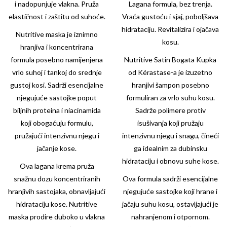
i nadopunjuje vlakna. Pruža
Lagana formula, bez trenja.
elastičnost i zaštitu od suhoće.
Vraća gustoću i sjaj, poboljšava
hidrataciju. Revitalizira i ojačava
Nutritive maska je iznimno
kosu.
hranjiva i koncentrirana
formula posebno namijenjena
Nutritive Satin Bogata Kupka
vrlo suhoj i tankoj do srednje
od
Kérastase-a
je izuzetno
gustoj kosi. Sadrži esencijalne
hranjivi šampon posebno
njegujuće sastojke poput
formuliran za vrlo suhu kosu.
biljnih proteina i niacinamida
Sadrže polimere protiv
koji obogaćuju formulu,
isušivanja koji pružaju
pružajući intenzivnu njegu i
intenzivnu njegu i snagu, čineći
jačanje kose.
ga idealnim za dubinsku
hidrataciju i obnovu suhe kose.
Ova lagana krema pruža
snažnu dozu koncentriranih
Ova formula sadrži esencijalne
hranjivih sastojaka, obnavljajući
njegujuće sastojke koji hrane i
hidrataciju kose. Nutritive
jačaju suhu kosu, ostavljajući je
maska prodire duboko u vlakna
nahranjenom i otpornom.