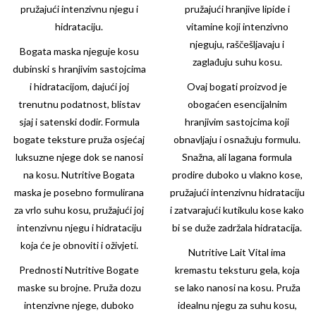
pružajući intenzivnu njegu i
pružajući hranjive lipide i
hidrataciju.
vitamine koji intenzivno
njeguju, raščešljavaju i
Bogata maska njeguje kosu
zaglađuju suhu kosu.
dubinski s hranjivim sastojcima
i hidratacijom, dajući joj
Ovaj bogati proizvod je
trenutnu podatnost, blistav
obogaćen esencijalnim
sjaj i satenski dodir. Formula
hranjivim sastojcima koji
bogate teksture pruža osjećaj
obnavljaju i osnažuju formulu.
luksuzne njege dok se nanosi
Snažna, ali lagana formula
na kosu. Nutritive Bogata
prodire duboko u vlakno kose,
maska je posebno formulirana
pružajući intenzivnu hidrataciju
za vrlo suhu kosu, pružajući joj
i zatvarajući kutikulu kose kako
intenzivnu njegu i hidrataciju
bi se duže zadržala hidratacija.
koja će je obnoviti i oživjeti.
Nutritive Lait Vital ima
Prednosti
Nutritive
Bogate
kremastu teksturu gela, koja
maske su brojne. Pruža dozu
se lako nanosi na kosu. Pruža
intenzivne njege, duboko
idealnu njegu za suhu kosu,