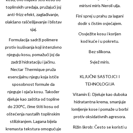
mirisni miris Neroli ulja.
toplinskih uređaja, pružajući joj
anti-frizz efekt, zaglađivanje,
Fini sprej u prahu za lagani
olakšano raščešljavanje i blistav
dodir s čistim osjećajem.
sjaj.
Osvježite kosu i korijen
Formulacija sadrži polimere
kod kuće i u pokretu.
protiv isušivanja koji intenzivno
Bez silikona.
njeguju kosu, pomažući joj da
zadrži hidrataciju i jačinu.
Svjež miris.
Nectar Thermique pruža
KLJUČNI SASTOJCI I
esencijalnu njegu koja ističe
TEHNOLOGIJA
sposobnost formule da
njeguje i ojača kosu. Također
Vitamin E: Djeluje kao duboka
djeluje kao zaštita od topline
hidratantna krema, smanjuje
do 230°C, čime štiti kosu od
lomljenje kose i pomaže u borbi
oštećenja nastalih toplinskim
protiv oksidativnih agresora.
stiliziranjem. Lagana bijela
Rižin škrob: Često se koristi u
kremasta tekstura omogućuje