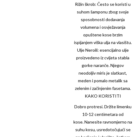
Rižin škrob: Često se koristi u
suhom šamponu zbog svoje
sposobnosti dodavanja
volumena i osvježavanja
opuštene kose brzim
ispijanjem viška ulja na vlasištu.
Ulje Neroili: esencijalno ulje
proizvedeno iz cvijeta stabla
gorke naranče. Njegov
neodoljiv miris je slatkast,
meden i pomalo metalik sa
zelenim i začinjenim fasetama.
KAKO KORISTITI
Dobro protresi. Držite limenku
10-12 centimetara od
kose. Nanesite ravnomjerno na
suhu kosu, usredotočujući se