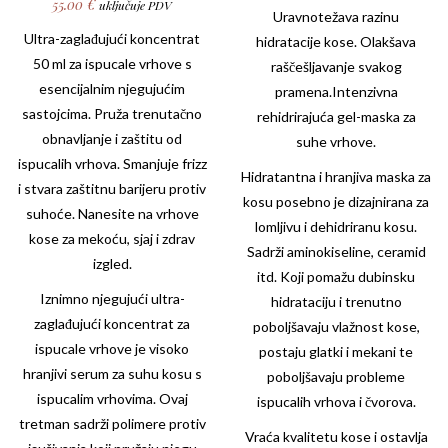
55.00
€
uključuje PDV
Uravnotežava razinu
Ultra-zaglađujući koncentrat
hidratacije kose. Olakšava
50 ml za ispucale vrhove s
raščešljavanje svakog
esencijalnim njegujućim
pramena.Intenzivna
sastojcima. Pruža trenutačno
rehidrirajuća gel-maska ​​za
obnavljanje i zaštitu od
suhe vrhove.
ispucalih vrhova. Smanjuje frizz
Hidratantna i hranjiva maska ​​za
i stvara zaštitnu barijeru protiv
kosu posebno je dizajnirana za
suhoće. Nanesite na vrhove
lomljivu i dehidriranu kosu.
kose za mekoću, sjaj i zdrav
Sadrži aminokiseline, ceramid
izgled.
itd. Koji pomažu dubinsku
Iznimno njegujući ultra-
hidrataciju i trenutno
zaglađujući koncentrat za
poboljšavaju vlažnost kose,
ispucale vrhove je visoko
postaju glatki i mekani te
hranjivi serum za suhu kosu s
poboljšavaju probleme
ispucalim vrhovima. Ovaj
ispucalih vrhova i čvorova.
tretman sadrži polimere protiv
Vraća kvalitetu kose i ostavlja