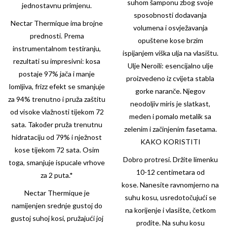
suhom šamponu zbog svoje
jednostavnu primjenu.
sposobnosti dodavanja
Nectar Thermique ima brojne
volumena i osvježavanja
prednosti. Prema
opuštene kose brzim
instrumentalnom testiranju,
ispijanjem viška ulja na vlasištu.
rezultati su impresivni: kosa
Ulje Neroili: esencijalno ulje
postaje 97% jača i manje
proizvedeno iz cvijeta stabla
lomljiva, frizz efekt se smanjuje
gorke naranče. Njegov
za 94% trenutno i pruža zaštitu
neodoljiv miris je slatkast,
od visoke vlažnosti tijekom 72
meden i pomalo metalik sa
sata. Također pruža trenutnu
zelenim i začinjenim fasetama.
hidrataciju od 79% i nježnost
KAKO KORISTITI
kose tijekom 72 sata. Osim
Dobro protresi. Držite limenku
toga, smanjuje ispucale vrhove
10-12 centimetara od
za 2 puta.*
kose. Nanesite ravnomjerno na
Nectar Thermique je
suhu kosu, usredotočujući se
namijenjen srednje gustoj do
na korijenje i vlasište, četkom
gustoj suhoj kosi, pružajući joj
prođite. Na suhu kosu