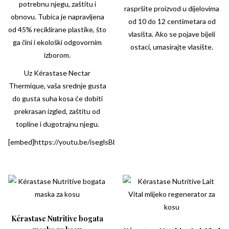
potrebnu njegu, zaštitu i
raspršite proizvod u dijelovima
obnovu. Tubica je napravljena
od 10 do 12 centimetara od
od 45% reciklirane plastike, što
vlasišta. Ako se pojave bijeli
ga čini i ekološki odgovornim
ostaci, umasirajte vlasište.
izborom.
Uz
Kérastase
Nectar
Thermique, vaša srednje gusta
do gusta suha kosa će dobiti
prekrasan izgled, zaštitu od
topline i dugotrajnu njegu.
[embed]https://youtu.be/iseglsBbBRQ[/embed]
Kérastase Nutritive bogata