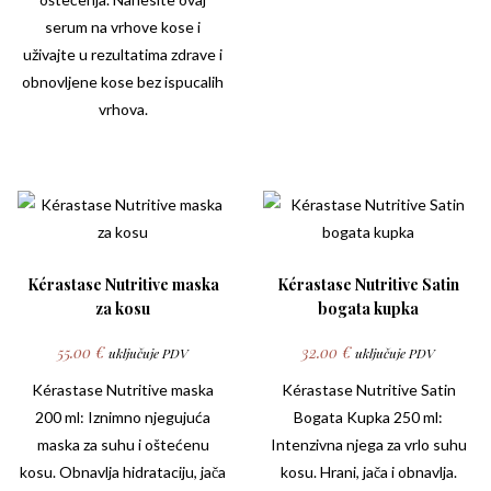
serum na vrhove kose i
uživajte u rezultatima zdrave i
obnovljene kose bez ispucalih
vrhova.
Kérastase Nutritive maska
Kérastase Nutritive Satin
za kosu
bogata kupka
55.00
€
32.00
€
uključuje PDV
uključuje PDV
Kérastase Nutritive
maska
Kérastase Nutritive Satin
200 ml: Iznimno njegujuća
Bogata Kupka 250 ml:
maska za suhu i oštećenu
Intenzivna njega za vrlo suhu
kosu. Obnavlja hidrataciju, jača
kosu. Hrani, jača i obnavlja.