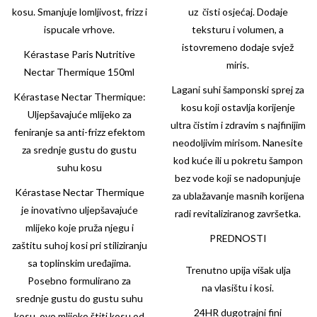
kosu. Smanjuje lomljivost, frizz i
uz čisti osjećaj. Dodaje
ispucale vrhove.
teksturu i volumen, a
istovremeno dodaje svjež
Kérastase Paris Nutritive
miris.
Nectar Thermique 150ml
Lagani suhi šamponski sprej za
Kérastase Nectar Thermique:
kosu koji ostavlja korijenje
Uljepšavajuće mlijeko za
ultra čistim i zdravim s najfinijim
feniranje sa anti-frizz efektom
neodoljivim mirisom. Nanesite
za srednje gustu do gustu
kod kuće ili u pokretu šampon
suhu kosu
bez vode koji se nadopunjuje
Kérastase Nectar Thermique
za ublažavanje masnih korijena
je inovativno uljepšavajuće
radi revitaliziranog završetka.
mlijeko koje pruža njegu i
PREDNOSTI
zaštitu suhoj kosi pri stiliziranju
sa toplinskim uređajima.
Trenutno upija višak ulja
Posebno formulirano za
na vlasištu i kosi.
srednje gustu do gustu suhu
24HR dugotrajni fini
kosu, ovo mlijeko štiti kosu od