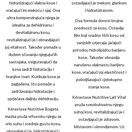
hidratizirajući vlakna kose i
ostavljajući je mekom, glatkom
vraćajući im mekoću i sjaj. Ova
i hidratiziranom.
ultra kompenzirajuća njega je
Ova formula donosi brojne
idealna za dehidriranu i
prednosti za kosu. Ostavlja
devitaliziranu kosu,
film koji snažno štiti kosu od
revitalizirajući je i obnavljajući
vanjskih utjecaja, jačajući
joj vitalnost. Također pomaže u
prirodnu hidrolipidnu barijeru
dužem očuvanju njegujućih
kose. Također obnavlja
sastojaka, osiguravajući da
narušenu vlaknastu barijeru
kosa zadrži hidrataciju i
kose, vraćajući joj elastičnost i
hranjive tvari. Kutikula kose je
poboljšavajući cjelokupno
zaglađena, što pomaže u
stanje kose.
zadržavanju hidratacije i
Kérastase Nutritive Lait Vital
sprječava daljnju dehidraciju.
pruža sveobuhvatnu njegu
Kérastase Nutritive
Bogata
suhoj kosi, revitalizirajući je i
maska pruža vrhunsku njegu za
ostavljajući je zdravom,
vrlo suhu i srednje gustu kosu,
blistavom i obnovljenom. Uz
obnavljajući je, hidratizirajući i