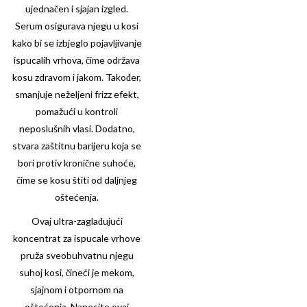
ujednačen i sjajan izgled.
Serum osigurava njegu u kosi
kako bi se izbjeglo pojavljivanje
ispucalih vrhova, čime održava
kosu zdravom i jakom. Također,
smanjuje neželjeni frizz efekt,
pomažući u kontroli
neposlušnih vlasi. Dodatno,
stvara zaštitnu barijeru koja se
bori protiv kronične suhoće,
čime se kosu štiti od daljnjeg
oštećenja.
Ovaj ultra-zaglađujući
koncentrat za ispucale vrhove
pruža sveobuhvatnu njegu
suhoj kosi, čineći je mekom,
sjajnom i otpornom na
oštećenja. Nanesite ovaj