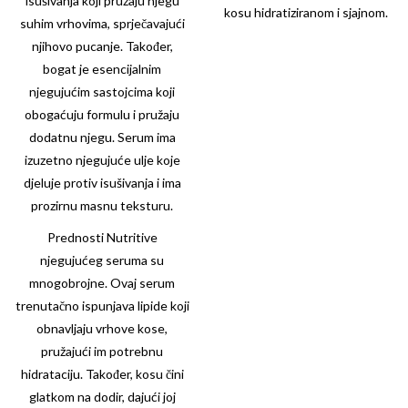
isušivanja koji pružaju njegu
kosu hidratiziranom i sjajnom.
suhim vrhovima, sprječavajući
njihovo pucanje. Također,
bogat je esencijalnim
njegujućim sastojcima koji
obogaćuju formulu i pružaju
dodatnu njegu. Serum ima
izuzetno njegujuće ulje koje
djeluje protiv isušivanja i ima
prozirnu masnu teksturu.
Prednosti Nutritive
njegujućeg seruma su
mnogobrojne. Ovaj serum
trenutačno ispunjava lipide koji
obnavljaju vrhove kose,
pružajući im potrebnu
hidrataciju. Također, kosu čini
glatkom na dodir, dajući joj