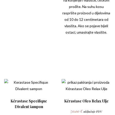
na korijenje i vlasište, četkom
prođite. Na suhu kosu
raspršite proizvod u dijelovima
od 10 do 12 centimetara od
vlasišta. Ako se pojave bijeli
ostaci, umasirajte vlasište.
Kérastase Specifique
Kérastase Oleo Relax Ulje
Divalent šampon
70.00
€
uključuje PDV