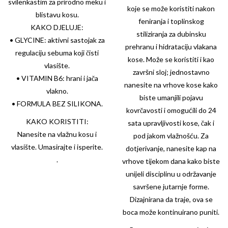
svilenkastim za prirodno meku i
koje se može koristiti nakon
blistavu kosu.
feniranja i toplinskog
KAKO DJELUJE:
stiliziranja za dubinsku
• GLYCINE: aktivni sastojak za
prehranu i hidrataciju vlakana
regulaciju sebuma koji čisti
kose. Može se koristiti i kao
vlasište.
završni sloj; jednostavno
• VITAMIN B6: hrani i jača
nanesite na vrhove kose kako
vlakno.
biste umanjili pojavu
• FORMULA BEZ SILIKONA.
kovrčavosti i omogućili do 24
KAKO KORISTITI:
sata upravljivosti kose, čak i
Nanesite na vlažnu kosu i
pod jakom vlažnošću. Za
vlasište. Umasirajte i isperite.
dotjerivanje, nanesite kap na
.
vrhove tijekom dana kako biste
unijeli disciplinu u održavanje
savršene jutarnje forme.
Dizajnirana da traje, ova se
boca može kontinuirano puniti.