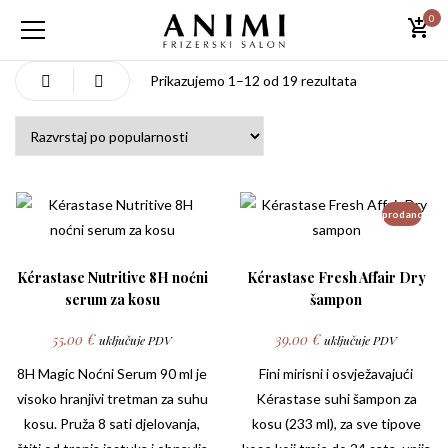
0
Poredano po p
Prikazujemo 1–12 od 19 rezultata
prodano
Kérastase Nutritive 8H noćni
Kérastase Fresh Affair Dry
serum za kosu
šampon
55.00
€
39.00
€
uključuje PDV
uključuje PDV
8H Magic Noćni Serum 90 ml je
Fini mirisni i osvježavajući
visoko hranjivi tretman za suhu
Kérastase
suhi šampon za
kosu. Pruža 8 sati djelovanja,
kosu (233 ml), za sve tipove