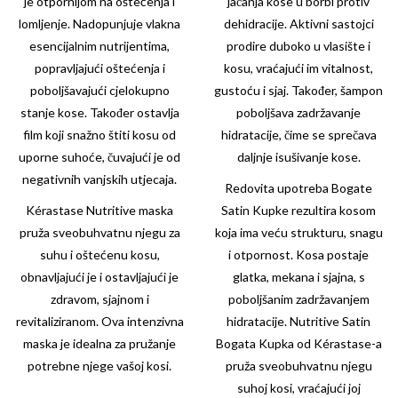
je otpornijom na oštećenja i
jačanja kose u borbi protiv
lomljenje. Nadopunjuje vlakna
dehidracije. Aktivni sastojci
esencijalnim nutrijentima,
prodire duboko u vlasište i
popravljajući oštećenja i
kosu, vraćajući im vitalnost,
poboljšavajući cjelokupno
gustoću i sjaj. Također, šampon
stanje kose. Također ostavlja
poboljšava zadržavanje
film koji snažno štiti kosu od
hidratacije, čime se sprečava
uporne suhoće, čuvajući je od
daljnje isušivanje kose.
negativnih vanjskih utjecaja.
Redovita upotreba Bogate
Kérastase Nutritive maska
Satin Kupke rezultira kosom
pruža sveobuhvatnu njegu za
koja ima veću strukturu, snagu
suhu i oštećenu kosu,
i otpornost. Kosa postaje
obnavljajući je i ostavljajući je
glatka, mekana i sjajna, s
zdravom, sjajnom i
poboljšanim zadržavanjem
revitaliziranom. Ova intenzivna
hidratacije.
Nutritive
Satin
maska je idealna za pružanje
Bogata Kupka od Kérastase-a
potrebne njege vašoj kosi.
pruža sveobuhvatnu njegu
suhoj kosi, vraćajući joj