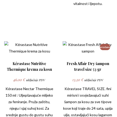
vitalnost i ljepotu.
prodano
Kérastase Nutritive
Fresh Affair Dry šampon
Thermique krema za kosu
travel size 53 gr
46.00
€
13.20
€
uključuje PDV
uključuje PDV
Kérastase Nectar Thermique
Kérastase
TRAVEL SIZE. fini
150 ml : Uljepšavajuće mlijeko
mirisni i osvježavajući suhi
za feniranje. Pruža zaštitu,
šampon za kosu za sve tipove
njegu i sjaj suhoj kosi. Za
kose koji traje do 24 sata, upija
srednje gustu do gustu suhu
ulje, ostavljajući kosu laganom