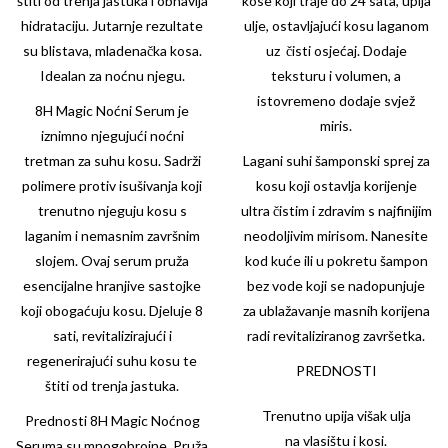
štiti od trenja jastuka i obnavlja
kose koji traje do 24 sata, upija
hidrataciju. Jutarnje rezultate
ulje, ostavljajući kosu laganom
su blistava, mladenačka kosa.
uz čisti osjećaj. Dodaje
Idealan za noćnu njegu.
teksturu i volumen, a
istovremeno dodaje svjež
8H Magic Noćni Serum je
miris.
iznimno njegujući noćni
tretman za suhu kosu. Sadrži
Lagani suhi šamponski sprej za
polimere protiv isušivanja koji
kosu koji ostavlja korijenje
trenutno njeguju kosu s
ultra čistim i zdravim s najfinijim
laganim i nemasnim završnim
neodoljivim mirisom. Nanesite
slojem. Ovaj serum pruža
kod kuće ili u pokretu šampon
esencijalne hranjive sastojke
bez vode koji se nadopunjuje
koji obogaćuju kosu. Djeluje 8
za ublažavanje masnih korijena
sati, revitalizirajući i
radi revitaliziranog završetka.
regenerirajući suhu kosu te
PREDNOSTI
štiti od trenja jastuka.
Trenutno upija višak ulja
Prednosti 8H Magic Noćnog
na vlasištu i kosi.
Seruma su mnogobrojne. Pruža