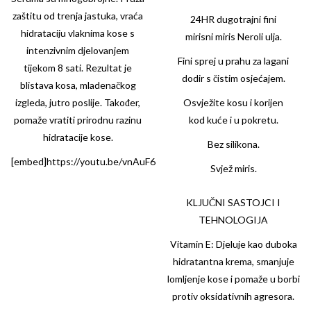
zaštitu od trenja jastuka, vraća
24HR dugotrajni fini
hidrataciju vlaknima kose s
mirisni miris Neroli ulja.
intenzivnim djelovanjem
Fini sprej u prahu za lagani
tijekom 8 sati. Rezultat je
dodir s čistim osjećajem.
blistava kosa, mladenačkog
izgleda, jutro poslije. Također,
Osvježite kosu i korijen
pomaže vratiti prirodnu razinu
kod kuće i u pokretu.
hidratacije kose.
Bez silikona.
[embed]https://youtu.be/vnAuF6gtDbE[/embed]
Svjež miris.
KLJUČNI SASTOJCI I
TEHNOLOGIJA
Vitamin E: Djeluje kao duboka
hidratantna krema, smanjuje
lomljenje kose i pomaže u borbi
protiv oksidativnih agresora.