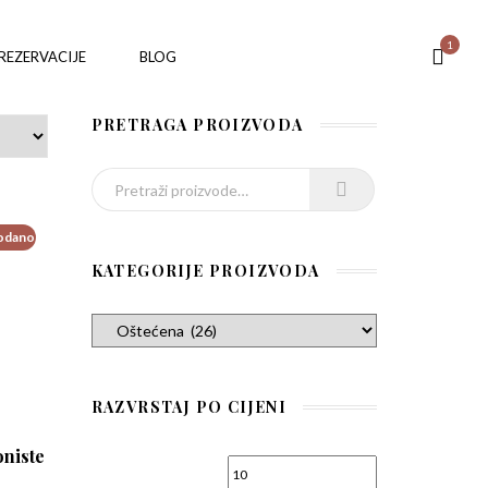
1
REZERVACIJE
BLOG
PRETRAGA PROIZVODA
Pretraži:
odano
KATEGORIJE PROIZVODA
RAZVRSTAJ PO CIJENI
oniste
Min cijena
Maks cijena