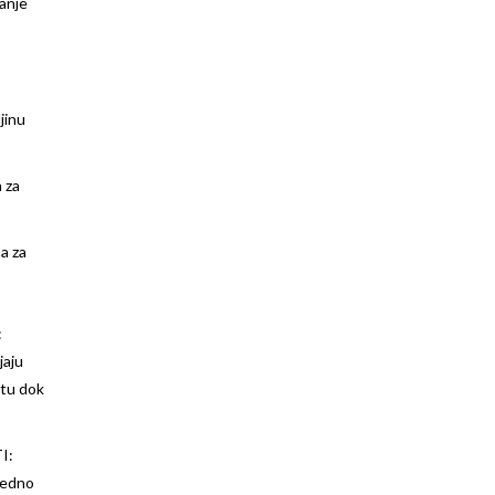
anje
jinu
 za
a za
:
jaju
itu dok
I:
jedno