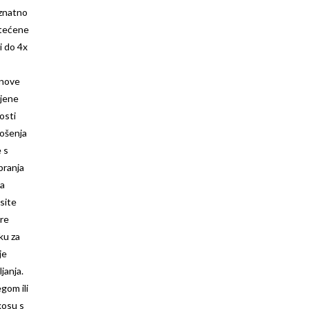
 znatno
štećene
i do 4x
bnove
ljene
osti
nošenja
 s
pranja
ja
site
re
ku za
je
ljanja.
gom ili
kosu s