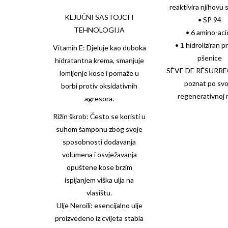
reaktivira njihovu 
KLJUČNI SASTOJCI I
• SP 94
TEHNOLOGIJA
• 6 amino-aci
• 1 hidroliziran p
Vitamin E: Djeluje kao duboka
pšenice
hidratantna krema, smanjuje
SÈVE DE RÉSURR
lomljenje kose i pomaže u
poznat po svo
borbi protiv oksidativnih
regenerativnoj 
agresora.
Rižin škrob: Često se koristi u
suhom šamponu zbog svoje
sposobnosti dodavanja
volumena i osvježavanja
opuštene kose brzim
ispijanjem viška ulja na
vlasištu.
Ulje Neroili: esencijalno ulje
proizvedeno iz cvijeta stabla