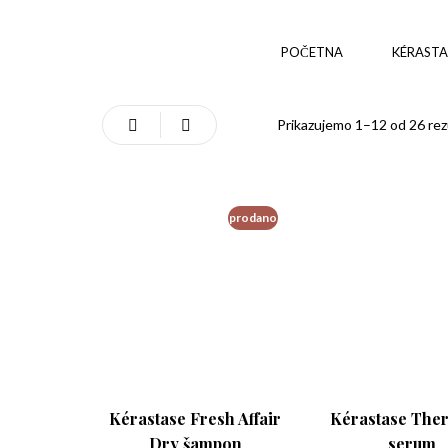
POČETNA
KÉRASTA
Prikazujemo 1–12 od 26 rez
prodano
Kérastase Fresh Affair
Kérastase Ther
Dry šampon
serum