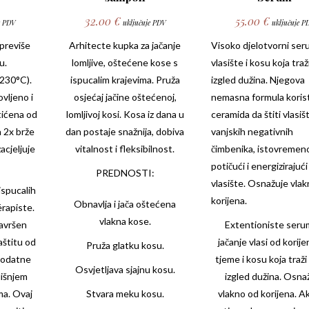
32.00
€
55.00
€
e PDV
uključuje PDV
uključuje P
 previše
Arhitecte
kupka za jačanje
Visoko djelotvorni ser
u.
lomljive, oštećene kose s
vlasište i kosu koja traž
 230°C).
ispucalim krajevima. Pruža
izgled dužina. Njegova
vljeno i
osjećaj jačine oštećenoj,
nemasna formula koris
tićena od
lomljivoj kosi. Kosa iz dana u
ceramida da štiti vlasiš
 2x brže
dan postaje snažnija, dobiva
vanjskih negativnih
acjeljuje
vitalnost i fleksibilnost.
čimbenika, istovremen
potičući i energizirajući
PREDNOSTI:
vlasište. Osnažuje vla
ispucalih
korijena.
Obnavlja i jača oštećena
rapiste
.
vlakna kose.
savršen
Extentioniste
seru
aštitu od
jačanje vlasi od korije
Pruža glatku kosu.
 dodatne
tjeme i kosu koja traži
Osvjetljava sjajnu kosu.
išnjem
izgled dužina. Osna
ma. Ovaj
Stvara meku kosu.
vlakno od korijena. Ak