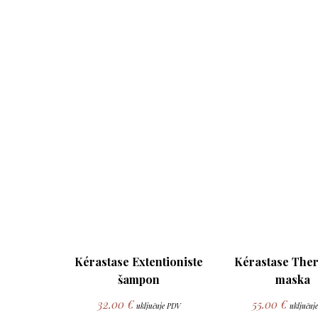
Kérastase Extentioniste
Kérastase Ther
šampon
maska
32.00
€
55.00
€
uključuje PDV
uključuj