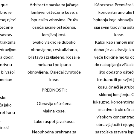
sque
Arhitecte
maska za jačanje
Kérastase Première U
bno je
lomljive, oštećene kose, s
koncentrirano ulje
noj njezi
ispucalim vrhovima. Pruža
ispiranja koje obnavlja 
oštećene
osećaj jačine oštećenoj,
sjaj svim tipovima oš
 sastav
lomljivoj kosi.
kose.
straktima
Svako vlakno je duboko
Kalcij, kao i mnogi min
 zdravijom
obnovljeno, revitalizirano,
dobar je za zdravlje ko
a dodir.
blistavo i zaglađeno. Kosa je
veće količine mogu d
enzivnu
mekana i potpuno
do nakupljanja viška ka
 bi vašoj
obnovljena. Osjećaj čvrstoće
što dodatno ošteć
i mekan
kose.
tretiranu ili posvijet
kosu, čineći je grub
PREDNOSTI:
sklonoj lomljenju. 
nsko
luksuzno, koncentriran
Obnavlja oštećena
Za jako
ima dvostruki učina
vlakna kose.
tretiranu
visokom koncentrac
.
Lako raspetljava kosu.
obnavljajućih i njegu
inski
Neophodna prehrana za
sastojaka zatvara isp