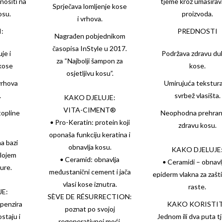
nositi na
tjeme kroz umasirav
Sprječava lomljenje kose
osu.
proizvoda.
i vrhova.
:
PREDNOSTI
Nagrađen pobjednikom
časopisa InStyle u 2017.
je i
Podržava zdravu dul
za “Najbolji šampon za
 kose
kose.
osjetljivu kosu”.
vrhova
Umirujuća tekstura
.
svrbež vlasišta.
KAKO DJELUJE:
VITA-CIMENT®
topline
Neophodna prehran
• Pro-Keratin: protein koji
zdravu kosu.
oponaša funkciju keratina i
a bazi
obnavlja kosu.
KAKO DJELUJE
slojem
• Ceramid: obnavlja
• Ceramidi – obnavl
ure.
međustanični cement i jača
epiderm vlakna za zašt
vlasi kose iznutra.
raste.
JE:
SÈVE DE RÉSURRECTION:
penzira
KAKO KORISTIT
poznat po svojoj
staju i
Jednom ili dva puta t
regenerativnoj moći.