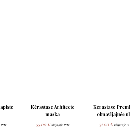
apiste
Kérastase Arhitecte
Kérastase Prem
maska
obnavljajuće ul
55.00
€
51.00
€
e PDV
uključuje PDV
uključuje P