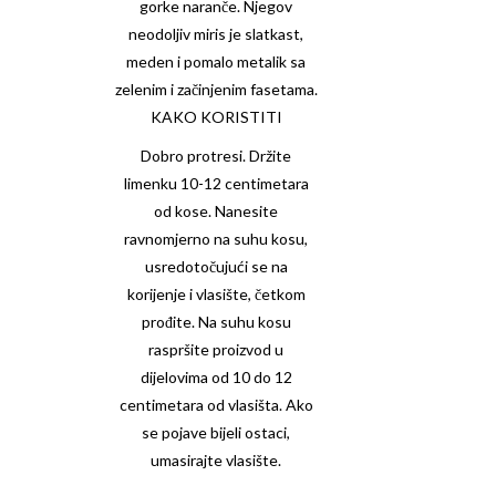
gorke naranče. Njegov
neodoljiv miris je slatkast,
meden i pomalo metalik sa
zelenim i začinjenim fasetama.
KAKO KORISTITI
Dobro protresi. Držite
limenku 10-12 centimetara
od kose. Nanesite
ravnomjerno na suhu kosu,
usredotočujući se na
korijenje i vlasište, četkom
prođite. Na suhu kosu
raspršite proizvod u
dijelovima od 10 do 12
centimetara od vlasišta. Ako
se pojave bijeli ostaci,
umasirajte vlasište.