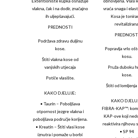
Extentioniste
kupka osnažuje
obnovljena. Vlasi 
vlakna, čak i na dodir, značajno
vraća snaga i elast
ih uljepšavajući.
Kosa je toniran
revitalizirana
PREDNOSTI
PREDNOST
Podržava zdravu duljinu
kose.
Popravlja vrlo oš
kosu.
Štiti vlakna kose od
vanjskih utjecaja
Pruža duboku h
kose.
Potiče vlasište.
Štiti od lomljenja
KAKO DJELUJE:
KAKO DJELU
• Taurin – Poboljšava
FIBRA-KAP™: kom
otpornost jezgre vlakna i
KAP-ove koji nedo
poboljšava područje korijena.
reaktivira njihovu 
• Kreatin – Štiti vlasi kose
• SP 94
iznutra i pomaže u borbi