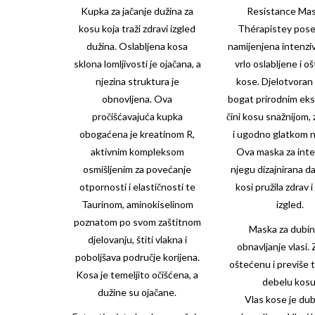
Kupka za jačanje dužina za
Resistance Ma
kosu koja traži zdravi izgled
Thérapistey
pose
dužina. Oslabljena kosa
namijenjena intenziv
sklona lomljivosti je ojačana, a
vrlo oslabljene i 
njezina struktura je
kose. Djelotvoran
obnovljena. Ova
bogat prirodnim ek
pročišćavajuća kupka
čini kosu snažnijom,
obogaćena je kreatinom R,
i ugodno glatkom n
aktivnim kompleksom
Ova maska za int
osmišljenim za povećanje
njegu dizajnirana da
otpornosti i elastičnosti te
kosi pružila zdrav 
Taurinom, aminokiselinom
izgled.
poznatom po svom zaštitnom
Maska za dubi
djelovanju, štiti vlakna i
obnavljanje vlasi. 
poboljšava područje korijena.
oštećenu i previše 
Kosa je temeljito očišćena, a
debelu kosu
dužine su ojačane.
Vlas kose je dub