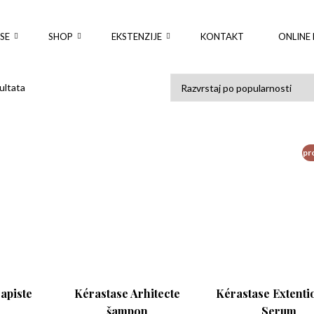
SE
SHOP
EKSTENZIJE
KONTAKT
ONLINE 
Poredano po popularnosti
ultata
pr
apiste
Kérastase Arhitecte
Kérastase Extenti
šampon
Serum