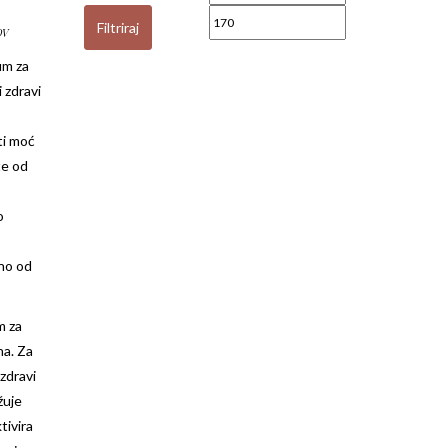
Filtriraj
DV
um za
i zdravi
ti moć
te od
o
kno od
m za
na. Za
 zdravi
žuje
tivira