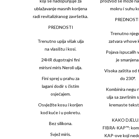
koji se nadopunjuje za
proizvod se može na
ublažavanje masnih korijena
mokru i suhu k
radi revitaliziranog završetka.
PREDNOSTI
PREDNOSTI
Trenutno njegu
Trenutno upija višak ulja
zatvara vrhove
na vlasištu i kosi.
Pojava ispucalih 
24HR dugotrajni fini
je smanjena
mirisni miris Neroli ulja.
Visoka zaštita od 
Fini sprej u prahu za
do 230°.
lagani dodir s čistim
Kombinira negu n
osjećajem.
ulja sa završnim 
Osvježite kosu i korijen
kremaste tekst
kod kuće i u pokretu.
KAKO DJELU
Bez silikona.
FIBRA-KAP™: kom
Svjež miris.
KAP-ove koji nedo