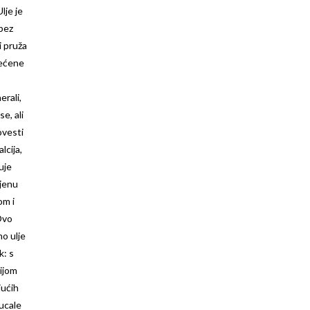
lje je
 bez
i pruža
tećene
erali,
se, ali
ovesti
lcija,
uje
ljenu
om i
Ovo
o ulje
k: s
ijom
jućih
ucale