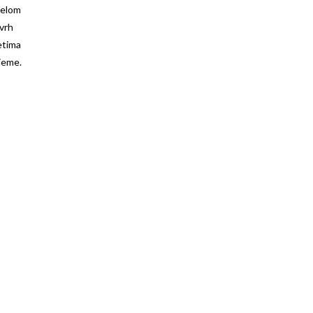
jelom
 vrh
etima
jeme.