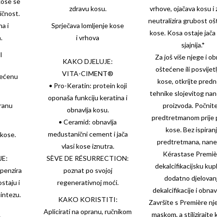
kose se
zdravu kosu.
vrhove, ojačava kosu i
ičnost.
neutralizira grubost o
a i
Sprječava lomljenje kose
kose. Kosa ostaje jača 
.
i vrhova
sjajnija.*
I
Za još više njege i o
KAKO DJELUJE:
oštećene ili posvijet
VITA-CIMENT®
tećenu
kose, otkrijte predn
• Pro-Keratin: protein koji
tehnike slojevitog na
oponaša funkciju keratina i
ranu
proizvoda. Počnite
obnavlja kosu.
predtretmanom prije 
• Ceramid: obnavlja
kose. Bez ispiran
međustanični cement i jača
 kose.
predtretmana, nane
vlasi kose iznutra.
Kérastase Premiè
JE:
SÈVE DE RÉSURRECTION:
dekalcifikacijsku kup
penzira
poznat po svojoj
dodatno djelovan
staju i
regenerativnoj moći.
dekalcifikacije i obnav
sintezu.
KAKO KORISTITI:
Završite s Première nje
Aplicirati na opranu, ručnikom
maskom, a stilizirajte 