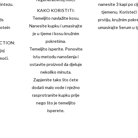
sintezu.
nanesite 3 kapi po ci
KAKO KORISTITI:
tjemenu. Koristeći
Temeljito navlažite kosu.
ds
prstiju, kružnim pokr
Nanesite kupku i umasirajte
rotein
umasirajte Serum u t
je u tjeme i kosu kružnim
pokretima.
ECTION:
Temeljito isperite. Ponovite
joj
istu metodu nanošenja i
moći.
ostavite proizvod da djeluje
nekoliko minuta.
Zapjenite tako što ćete
dodati malo vode i nježno
rasprotranite kupku prije
nego što je temeljito
isperete.