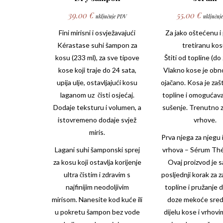
39.00
€
55.00
€
uključuje PDV
uključuj
Fini mirisni i osvježavajući
Za jako oštećenu i
Kérastase
suhi šampon za
tretiranu kos
kosu (233 ml), za sve tipove
Štiti od topline (do
kose koji traje do 24 sata,
Vlakno kose je obno
upija ulje, ostavljajući kosu
ojačano. Kosa je zaš
laganom uz čisti osjećaj.
topline i omogućava
Dodaje teksturu i volumen, a
sušenje. Trenutno z
istovremeno dodaje svjež
vrhove.
miris.
Prva njega za njegu 
Lagani suhi šamponski sprej
vrhova – Sérum
Thé
za kosu koji ostavlja korijenje
Ovaj proizvod je 
ultra čistim i zdravim s
posljednji korak za z
najfinijim neodoljivim
topline i pružanje
mirisom. Nanesite kod kuće ili
doze mekoće sred
u pokretu šampon bez vode
dijelu kose i vrhovi