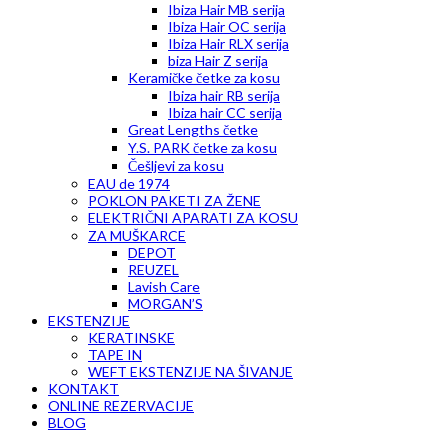
Ibiza Hair MB serija
Ibiza Hair OC serija
Ibiza Hair RLX serija
biza Hair Z serija
Keramičke četke za kosu
Ibiza hair RB serija
Ibiza hair CC serija
Great Lengths četke
Y.S. PARK četke za kosu
Češljevi za kosu
EAU de 1974
POKLON PAKETI ZA ŽENE
ELEKTRIČNI APARATI ZA KOSU
ZA MUŠKARCE
DEPOT
REUZEL
Lavish Care
MORGAN’S
EKSTENZIJE
KERATINSKE
TAPE IN
WEFT EKSTENZIJE NA ŠIVANJE
KONTAKT
ONLINE REZERVACIJE
BLOG