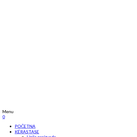
Menu
0
POČETNA
KÉRASTASE
Linije proizvoda