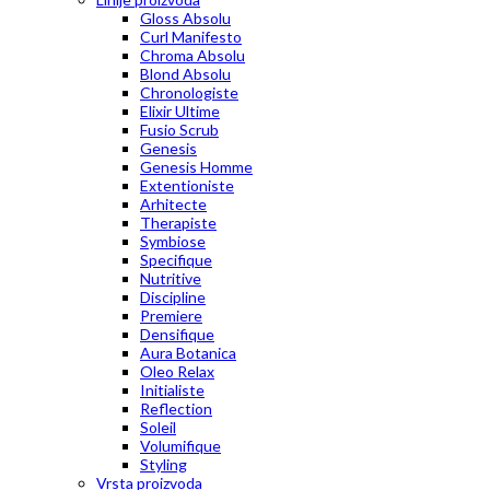
Gloss Absolu
Curl Manifesto
Chroma Absolu
Blond Absolu
Chronologiste
Elixir Ultime
Fusio Scrub
Genesis
Genesis Homme
Extentioniste
Arhitecte
Therapiste
Symbiose
Specifique
Nutritive
Discipline
Premiere
Densifique
Aura Botanica
Oleo Relax
Initialiste
Reflection
Soleil
Volumifique
Styling
Vrsta proizvoda