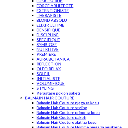
FUSIO SCRUB
FORCE ARHITECTE
EXTENTIONISTE
THERAPISTE
BLOND ABSOLU
ELIXIR ULTIME
DENSIFIQUE
DISCIPLINE
SPECIFIQUE
SYMBIOSE
NUTRITIVE
PREMIERE
AURA BOTANICA
REFLECTION
OLEO RELAX
SOLEIL
INITIALISTE
VOLUMIFIQUE
STYLING
Kérastase poklon paketi
BALMAIN HAIR COUTURE
Balmain Hair Couture njega za kosu
Balmain Hair Couture styling
Balmain Hair Couture pribor za kosu
Balmain Hair Couture paketi
Balmain Hair Couture alati za kosu
Balmain Hair Couture Homme njega za muškarce