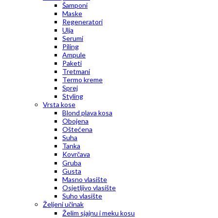
Šamponi
Maske
Regeneratori
Ulja
Serumi
Piling
Ampule
Paketi
Tretmani
Termo kreme
Sprej
Styling
Vrsta kose
Blond plava kosa
Obojena
Oštećena
Suha
Tanka
Kovrčava
Gruba
Gusta
Masno vlasište
Osjetljivo vlasište
Suho vlasište
Željeni učinak
Želim sjajnu i meku kosu