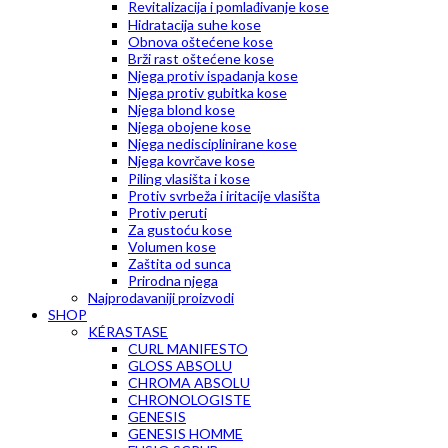
Revitalizacija i pomlađivanje kose
Hidratacija suhe kose
Obnova oštećene kose
Brži rast oštećene kose
Njega protiv ispadanja kose
Njega protiv gubitka kose
Njega blond kose
Njega obojene kose
Njega nedisciplinirane kose
Njega kovrčave kose
Piling vlasišta i kose
Protiv svrbeža i iritacije vlasišta
Protiv peruti
Za gustoću kose
Volumen kose
Zaštita od sunca
Prirodna njega
Najprodavaniji proizvodi
SHOP
KÉRASTASE
CURL MANIFESTO
GLOSS ABSOLU
CHROMA ABSOLU
CHRONOLOGISTE
GENESIS
GENESIS HOMME