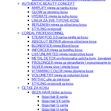
AUTHENTIC BEAUTY CONCEPT
AMPLIFY njega za tanku kosu
GLOW za obojenu kosu
HYDRATE njega za suhu kosu
LINIJA ZA SVE TIPOVE KOSE
REPLENISH njega za oštećenu kosu
STYLING proizvodi
L’OREAL PROFESSIONNEL
STEAM POD 3.0 parna pegla za kosu
ABSOLUT REPAIR obnova oštećene kose
BLONDIFIER njega Blond kose
INFORCER njega za lomljivu kosu
LISS UNLIMITED njega neukrotive kose
METAL DETOX profesionalna zaštita boje , bayalag
PROLONGER njega za obnavljanje I popunjavanje k
SILVER njega sive i sijede kose
VITAMINO COLOR njega obojene kose
VOLUMETRY njega za volumen kose
MYTHIC ulje za sjaj kose
STYLING proizvodi za kosu
ČETKE ZA KOSU
IBIZA HAIR četke za kosu
Ibiza Hair B serija
Ibiza Hair EX serija
Ibiza Hair G serija
Ibiza Hair H serija