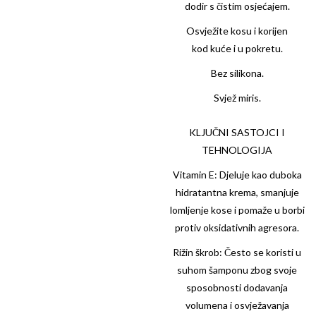
dodir s čistim osjećajem.
Osvježite kosu i korijen
kod kuće i u pokretu.
Bez silikona.
Svjež miris.
KLJUČNI SASTOJCI I
TEHNOLOGIJA
Vitamin E: Djeluje kao duboka
hidratantna krema, smanjuje
lomljenje kose i pomaže u borbi
protiv oksidativnih agresora.
Rižin škrob: Često se koristi u
suhom šamponu zbog svoje
sposobnosti dodavanja
volumena i osvježavanja