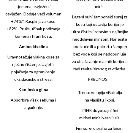
tjemena osvježen i
miris.
osvježen. Dodaje veći volumen
Lagani suhi šamponski sprej za
+74%*. Rasplinjava kosu
kosu koji ostavlja korijenje
+82%. Pruža učinak podizanja
ultra čistim i zdravim s najfinijim
korijena i hrani kosu.
neodoljivim mirisom. Nanesite
Amino kiselina
kod kuće ili u pokretu šampon
bez vode koji se nadopunjuje
Uravnotežuje vlakna kose za
za ublažavanje masnih korijena
nježno čišćenje. Uvjeti i
radi revitaliziranog završetka.
pojačanja za ograničenje
oksidacijskog stresa.
PREDNOSTI
Kaolinska glina
Trenutno upija višak ulja
Apsorbira višak sebuma i
na vlasištu i kosi.
zagađenje.
24HR dugotrajni fini
mirisni miris Neroli ulja.
Fini sprej u prahu za lagani