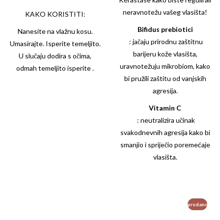
neravnotežu vašeg vlasišta!
KAKO KORISTITI:
Bifidus prebiotici
Nanesite na vlažnu kosu.
: jačaju prirodnu zaštitnu
Umasirajte. Isperite temeljito.
barijeru kože vlasišta,
U slučaju dodira s očima,
uravnotežuju mikrobiom, kako
odmah temeljito isperite .
bi pružili zaštitu od vanjskih
agresija.
Vitamin C
: neutralizira učinak
svakodnevnih agresija kako bi
smanjio i spriječio poremećaje
vlasišta.
prodano