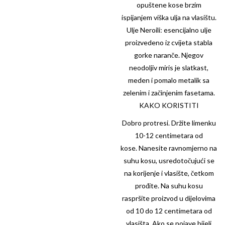
opuštene kose brzim
ispijanjem viška ulja na vlasištu.
Ulje Neroili: esencijalno ulje
proizvedeno iz cvijeta stabla
gorke naranče. Njegov
neodoljiv miris je slatkast,
meden i pomalo metalik sa
zelenim i začinjenim fasetama.
KAKO KORISTITI
Dobro protresi. Držite limenku
10-12 centimetara od
kose. Nanesite ravnomjerno na
suhu kosu, usredotočujući se
na korijenje i vlasište, četkom
prođite. Na suhu kosu
raspršite proizvod u dijelovima
od 10 do 12 centimetara od
vlasišta. Ako se pojave bijeli