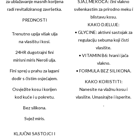
za ublažavanje masnih korijena
SJAJ, MEKOĆA: čini vlakno
radi revitaliziranog završetka.
svilenkastim za prirodno meku i
blistavu kosu.
PREDNOSTI
KAKO DJELUJE:
• GLYCINE: aktivni sastojak za
Trenutno upija višak ulja
regulaciju sebuma koji čisti
na vlasištu i kosi.
vlasište.
24HR dugotrajni fini
• VITAMIN B6: hrani i jača
mirisni miris Neroli ulja.
vlakno.
Fini sprej u prahu za lagani
• FORMULA BEZ SILIKONA.
dodir s čistim osjećajem.
KAKO KORISTITI:
Osvježite kosu i korijen
Nanesite na vlažnu kosu i
kod kuće i u pokretu.
vlasište. Umasirajte i isperite.
.
Bez silikona.
Svjež miris.
KLJUČNI SASTOJCI I