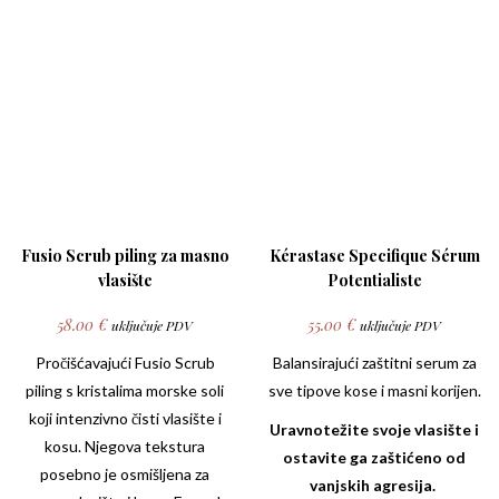
Fusio Scrub piling za masno
Kérastase Specifique Sérum
vlasište
Potentialiste
58.00
€
55.00
€
uključuje PDV
uključuje PDV
Pročišćavajući
Fusio Scrub
Balansirajući zaštitni serum za
piling s kristalima morske soli
sve tipove kose i masni korijen.
koji intenzivno čisti vlasište i
Uravnotežite svoje vlasište i
kosu. Njegova tekstura
ostavite ga zaštićeno od
posebno je osmišljena za
vanjskih agresija.