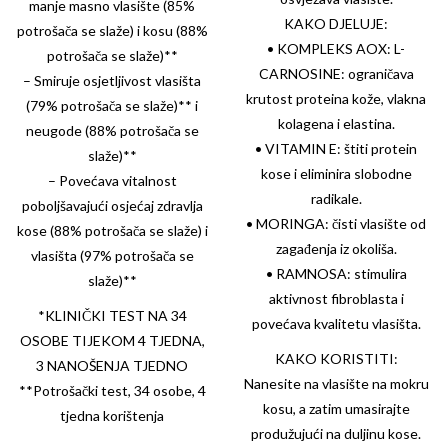
manje masno vlasište (85%
KAKO DJELUJE:
potrošača se slaže) i kosu (88%
• KOMPLEKS AOX: L-
potrošača se slaže)**
CARNOSINE: ograničava
– Smiruje osjetljivost vlasišta
krutost proteina kože, vlakna
(79% potrošača se slaže)** i
kolagena i elastina.
neugode (88% potrošača se
• VITAMIN E: štiti protein
slaže)**
kose i eliminira slobodne
– Povećava vitalnost
radikale.
poboljšavajući osjećaj zdravlja
• MORINGA: čisti vlasište od
kose (88% potrošača se slaže) i
zagađenja iz okoliša.
vlasišta (97% potrošača se
• RAMNOSA: stimulira
slaže)**
aktivnost fibroblasta i
*KLINIČKI TEST NA 34
povećava kvalitetu vlasišta.
OSOBE TIJEKOM 4 TJEDNA,
KAKO KORISTITI:
3 NANOŠENJA TJEDNO
Nanesite na vlasište na mokru
**Potrošački test, 34 osobe, 4
kosu, a zatim umasirajte
tjedna korištenja
produžujući na duljinu kose.