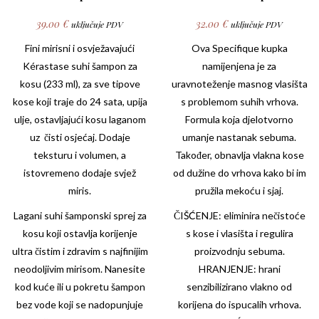
39.00
€
32.00
€
uključuje PDV
uključuje PDV
Fini mirisni i osvježavajući
Ova
Specifique
kupka
Kérastase
suhi šampon za
namijenjena je za
kosu (233 ml), za sve tipove
uravnoteženje masnog vlasišta
kose koji traje do 24 sata, upija
s problemom suhih vrhova.
ulje, ostavljajući kosu laganom
Formula koja djelotvorno
uz čisti osjećaj. Dodaje
umanje nastanak sebuma.
teksturu i volumen, a
Također, obnavlja vlakna kose
istovremeno dodaje svjež
od dužine do vrhova kako bi im
miris.
pružila mekoću i sjaj.
Lagani suhi šamponski sprej za
ČIŠĆENJE: eliminira nečistoće
kosu koji ostavlja korijenje
s kose i vlasišta i regulira
ultra čistim i zdravim s najfinijim
proizvodnju sebuma.
neodoljivim mirisom. Nanesite
HRANJENJE: hrani
kod kuće ili u pokretu šampon
senzibilizirano vlakno od
bez vode koji se nadopunjuje
korijena do ispucalih vrhova.