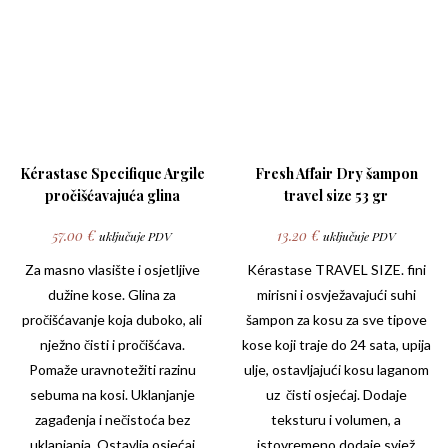
Kérastase Specifique Argile
Fresh Affair Dry šampon
pročišćavajuća glina
travel size 53 gr
57.00
€
13.20
€
uključuje PDV
uključuje PDV
Za masno vlasište i osjetljive
Kérastase
TRAVEL SIZE. fini
dužine kose. Glina za
mirisni i osvježavajući suhi
pročišćavanje koja duboko, ali
šampon za kosu za sve tipove
nježno čisti i pročišćava.
kose koji traje do 24 sata, upija
Pomaže uravnotežiti razinu
ulje, ostavljajući kosu laganom
sebuma na kosi. Uklanjanje
uz čisti osjećaj. Dodaje
zagađenja i nečistoća bez
teksturu i volumen, a
uklanjanja. Ostavlja osjećaj
istovremeno dodaje svjež