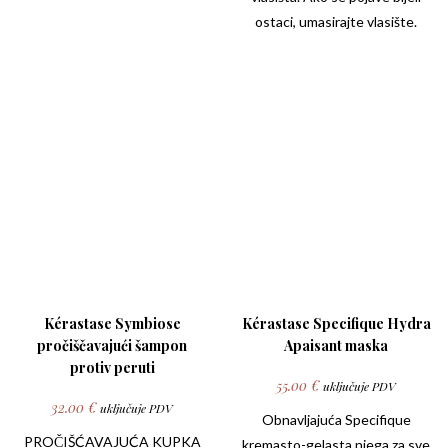
ostaci, umasirajte vlasište.
Kérastase Symbiose
Kérastase Specifique Hydra
pročiščavajući šampon
Apaisant maska
protiv peruti
55.00
€
uključuje PDV
32.00
€
uključuje PDV
Obnavljajuća
Specifique
PROČIŠĆAVAJUĆA KUPKA
kremasto-gelasta njega za sve