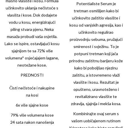
masno vlasište i kosu. Formula
Potentialiste Serum je
učinkovito uklanja nečistoće s
tretman osmišljen kako bi
vlasišta i kose. Dok dodajete
učinkovito zaštitio vlasište i
vodu u kosu, energizirajući
kosu od vanjskih agresija, kao i
piling stvara pjenu. Neka
učinkovito regulirao
masaža probudi vaša osjetila.
proizvodnju sebuma, pružajući
Lako se ispire, ostavljajući kosu
smirenost i svježinu. To je
sjajnijom te sa 72% više
potpuni tretman koji jača
volumena* osjećajajem lagane,
prirodnu zaštitnu barijeru kože
neotežane kose.
kako bi poboljšao njezinu
PREDNOSTI
zaštitu, a istovremeno vlaži
vlasište i kosu. Rezultat je
Čisti nečistoće i nakupine
opušteno, uravnoteženo i
na kosi
revitalizirano vlasište te
zdravija, sjajnija i mekša kosa.
6x više sjajne kose
Kombinirajte ovaj serum s
79% više volumena kose
vašom uobičajenom rutinom
24 sata nakon nanošenja
Kérastase kako biste regulirali