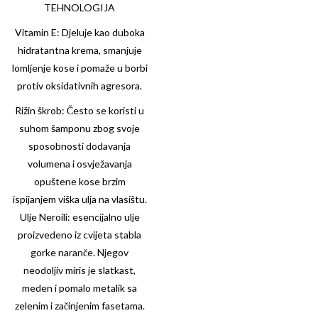
TEHNOLOGIJA
Vitamin E: Djeluje kao duboka
hidratantna krema, smanjuje
lomljenje kose i pomaže u borbi
protiv oksidativnih agresora.
Rižin škrob: Često se koristi u
suhom šamponu zbog svoje
sposobnosti dodavanja
volumena i osvježavanja
opuštene kose brzim
ispijanjem viška ulja na vlasištu.
Ulje Neroili: esencijalno ulje
proizvedeno iz cvijeta stabla
gorke naranče. Njegov
neodoljiv miris je slatkast,
meden i pomalo metalik sa
zelenim i začinjenim fasetama.