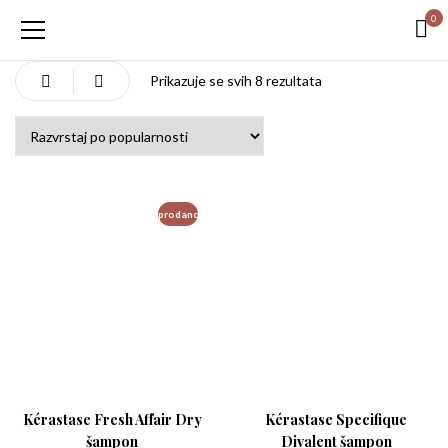
0
Poredano po popula
Prikazuje se svih 8 rezultata
prodano
Kérastase Fresh Affair Dry
Kérastase Specifique
šampon
Divalent šampon