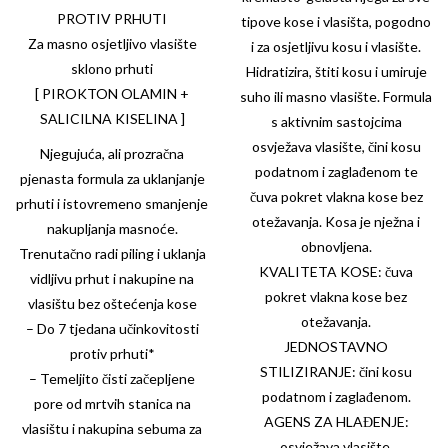
PROTIV PRHUTI
tipove kose i vlasišta, pogodno
Za masno osjetljivo vlasište
i za osjetljivu kosu i vlasište.
sklono prhuti
Hidratizira, štiti kosu i umiruje
[ PIROKTON OLAMIN +
suho ili masno vlasište. Formula
SALICILNA KISELINA ]
s aktivnim sastojcima
osvježava vlasište, čini kosu
Njegujuća, ali prozračna
podatnom i zaglađenom te
pjenasta formula za uklanjanje
čuva pokret vlakna kose bez
prhuti i istovremeno smanjenje
otežavanja. Kosa je nježna i
nakupljanja masnoće.
obnovljena.
Trenutačno radi piling i uklanja
KVALITETA KOSE: čuva
vidljivu prhut i nakupine na
pokret vlakna kose bez
vlasištu bez oštećenja kose
otežavanja.
– Do 7 tjedana učinkovitosti
JEDNOSTAVNO
protiv prhuti*
STILIZIRANJE: čini kosu
– Temeljito čisti začepljene
podatnom i zaglađenom.
pore od mrtvih stanica na
AGENS ZA HLAĐENJE:
vlasištu i nakupina sebuma za
osvježava vlasište.