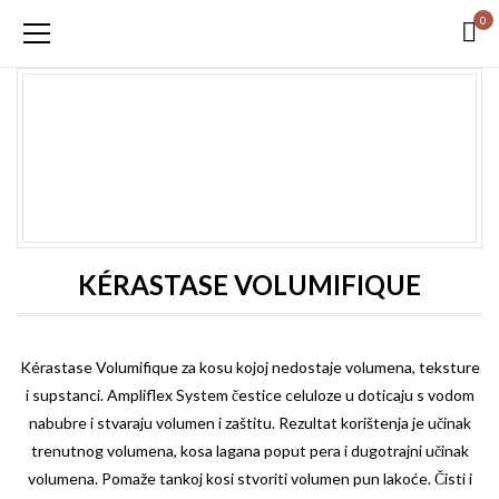
0
KÉRASTASE VOLUMIFIQUE
Kérastase
Volumifique za kosu kojoj nedostaje volumena, teksture
i supstanci. Ampliflex System čestice celuloze u doticaju s vodom
nabubre i stvaraju volumen i zaštitu. Rezultat korištenja je učinak
trenutnog volumena, kosa lagana poput pera i dugotrajni učinak
volumena. Pomaže tankoj kosi stvoriti volumen pun lakoće. Čisti i