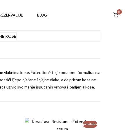
0
REZERVACIJE
BLOG
im vlaknima kose. Extentioniste je posebno formuliran za
ići lijepo ojačane i sjajne dlake, a da pritom kosa ne
a uz vidljivo manje ispucanih vrhova i lomljenja kose.
prodano