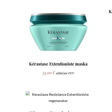
K
Kérastase Extentioniste maska
55.00
€
uključuje PDV