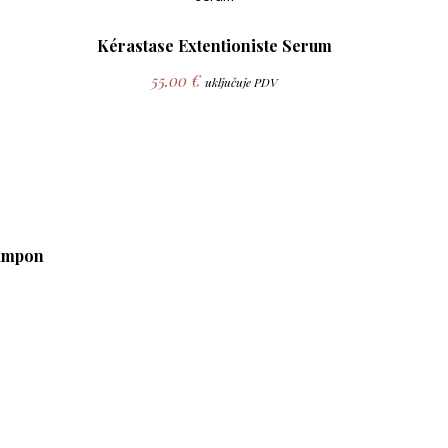
Kérastase Extentioniste Serum
55.00
€
uključuje PDV
šampon