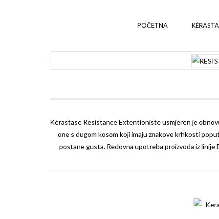
POČETNA
KÉRASTA
Kérastase
Resistance Extentioniste usmjeren je obnovu 
one s dugom kosom koji imaju znakove krhkosti poput r
postane gusta. Redovna upotreba proizvoda iz linije E