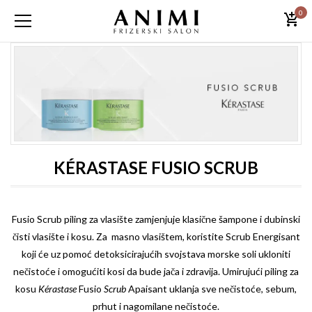
0
KÉRASTASE FUSIO SCRUB
Fusio Scrub piling za vlasište zamjenjuje klasične šampone i dubinski
čisti vlasište i kosu. Za masno vlasištem, koristite Scrub Energisant
koji će uz pomoć detoksicirajućih svojstava morske soli ukloniti
nečistoće i omogućiti kosi da bude jača i zdravija. Umirujući piling za
kosu
Kérastase
Fusio
Scrub
Apaisant uklanja sve nečistoće, sebum,
prhut i nagomilane nečistoće.