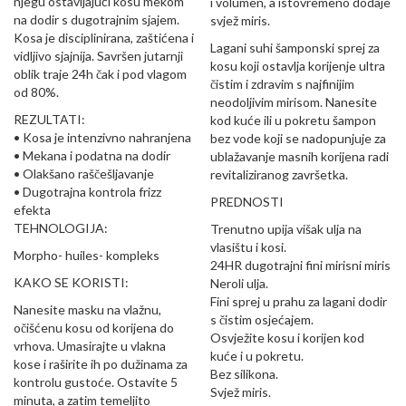
njegu ostavljajući kosu mekom
i volumen, a istovremeno dodaje
na dodir s dugotrajnim sjajem.
svjež miris.
Kosa je disciplinirana, zaštićena i
Lagani suhi šamponski sprej za
vidljivo sjajnija. Savršen jutarnji
kosu koji ostavlja korijenje ultra
oblik traje 24h čak i pod vlagom
čistim i zdravim s najfinijim
od 80%.
neodoljivim mirisom. Nanesite
REZULTATI:
kod kuće ili u pokretu šampon
• Kosa je intenzivno nahranjena
bez vode koji se nadopunjuje za
• Mekana i podatna na dodir
ublažavanje masnih korijena radi
• Olakšano raščešljavanje
revitaliziranog završetka.
• Dugotrajna kontrola frizz
PREDNOSTI
efekta
TEHNOLOGIJA:
Trenutno upija višak ulja na
vlasištu i kosi.
Morpho- huiles- kompleks
24HR dugotrajni fini mirisni miris
KAKO SE KORISTI:
Neroli ulja.
Fini sprej u prahu za lagani dodir
Nanesite masku na vlažnu,
s čistim osjećajem.
očišćenu kosu od korijena do
Osvježite kosu i korijen kod
vrhova. Umasirajte u vlakna
kuće i u pokretu.
kose i raširite ih po dužinama za
Bez silikona.
kontrolu gustoće. Ostavite 5
Svjež miris.
minuta, a zatim temeljito