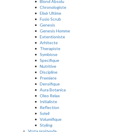
Blond Absolu
Chronologiste
Elixir Ultime
Fusio Scrub
Genesis
Genesis Homme
Extentioniste
Arhitecte
Therapiste
Symbiose
Specifique
Nutritive
Discipline
Premiere
Densifique
Aura Botanica
Oleo Relax
Initialiste
Reflection
Soleil
Volumifique
Styling
Vrsta proizvoda