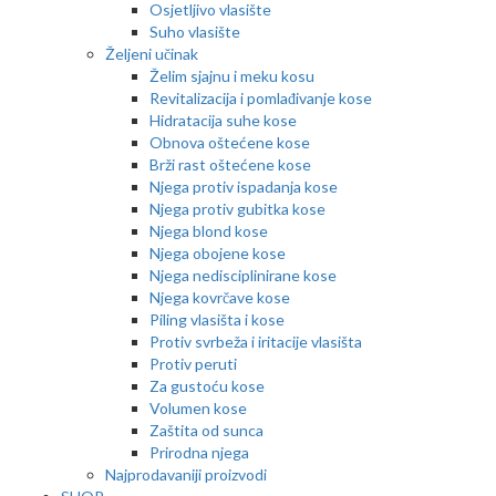
Osjetljivo vlasište
Suho vlasište
Željeni učinak
Želim sjajnu i meku kosu
Revitalizacija i pomlađivanje kose
Hidratacija suhe kose
Obnova oštećene kose
Brži rast oštećene kose
Njega protiv ispadanja kose
Njega protiv gubitka kose
Njega blond kose
Njega obojene kose
Njega nedisciplinirane kose
Njega kovrčave kose
Piling vlasišta i kose
Protiv svrbeža i iritacije vlasišta
Protiv peruti
Za gustoću kose
Volumen kose
Zaštita od sunca
Prirodna njega
Najprodavaniji proizvodi