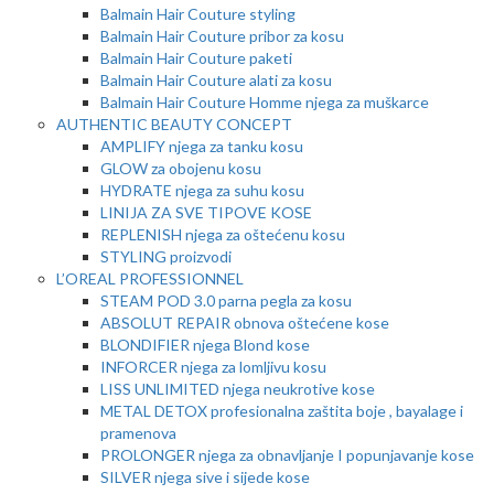
Balmain Hair Couture styling
Balmain Hair Couture pribor za kosu
Balmain Hair Couture paketi
Balmain Hair Couture alati za kosu
Balmain Hair Couture Homme njega za muškarce
AUTHENTIC BEAUTY CONCEPT
AMPLIFY njega za tanku kosu
GLOW za obojenu kosu
HYDRATE njega za suhu kosu
LINIJA ZA SVE TIPOVE KOSE
REPLENISH njega za oštećenu kosu
STYLING proizvodi
L’OREAL PROFESSIONNEL
STEAM POD 3.0 parna pegla za kosu
ABSOLUT REPAIR obnova oštećene kose
BLONDIFIER njega Blond kose
INFORCER njega za lomljivu kosu
LISS UNLIMITED njega neukrotive kose
METAL DETOX profesionalna zaštita boje , bayalage i
pramenova
PROLONGER njega za obnavljanje I popunjavanje kose
SILVER njega sive i sijede kose