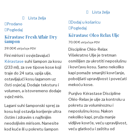
Lista želja
Lista želja
Dodaj u košaricu
Prodano
Pogledaj
Pogledaj
Kérastase Oleo Relax Ulje
Kérastase Fresh Affair Dry
šampon
70.00
€
uključuje PDV
39.00
€
Discipline Oléo-Relax
uključuje PDV
Višekratno Ulje je tretman
Fini mirisni i osvježavajući
osmišljen za ukrotiti neposlušnu
Kérastase
suhi šampon za kosu
i kovrčavu kosu. Samo nekoliko
(233 ml), za sve tipove kose koji
kapi pomaže smanjiti kovrčanje,
traje do 24 sata, upija ulje,
poboljšati upravljivost i povećati
ostavljajući kosu laganom uz
mekoću kose.
čisti osjećaj. Dodaje teksturu i
volumen, a istovremeno dodaje
Punjivo Kérastase Discipline
svjež miris.
Oléo-Relax je ulje za kontrolu u
pokretu za voluminoznu i
Lagani suhi šamponski sprej za
neposlušnu kosu. Nakon
kosu koji ostavlja korijenje ultra
nekoliko kapi, pruža manje
čistim i zdravim s najfinijim
vidljive kovrče, veću upravljivost,
neodoljivim mirisom. Nanesite
veću glatkoću i zaštitu od
kod kuće ili u pokretu šampon