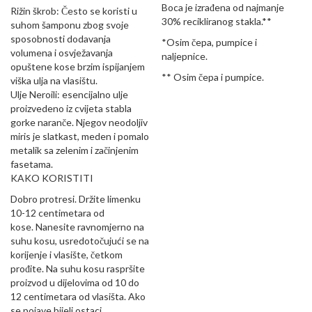
Boca je izrađena od najmanje
Rižin škrob: Često se koristi u
30% recikliranog stakla.**
suhom šamponu zbog svoje
sposobnosti dodavanja
*Osim čepa, pumpice i
volumena i osvježavanja
naljepnice.
opuštene kose brzim ispijanjem
** Osim čepa i pumpice.
viška ulja na vlasištu.
Ulje Neroili: esencijalno ulje
proizvedeno iz cvijeta stabla
gorke naranče. Njegov neodoljiv
miris je slatkast, meden i pomalo
metalik sa zelenim i začinjenim
fasetama.
KAKO KORISTITI
Dobro protresi. Držite limenku
10-12 centimetara od
kose. Nanesite ravnomjerno na
suhu kosu, usredotočujući se na
korijenje i vlasište, četkom
prođite. Na suhu kosu raspršite
proizvod u dijelovima od 10 do
12 centimetara od vlasišta. Ako
se pojave bijeli ostaci,