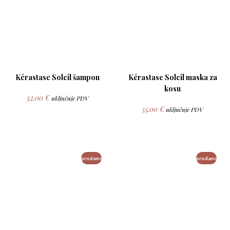
Kérastase Soleil šampon
Kérastase Soleil maska za
kosu
32.00
€
uključuje PDV
55.00
€
uključuje PDV
prodano
prodano