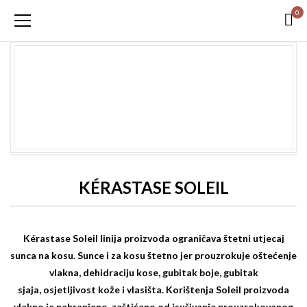
0
KÉRASTASE SOLEIL
Kérastase
Soleil linija proizvoda ograničava štetni utjecaj
sunca na kosu. Sunce i za kosu štetno jer prouzrokuje oštećenje
vlakna, dehidraciju kose, gubitak boje, gubitak
sjaja, osjetljivost kože i vlasišta. Korištenja Soleil proizvoda
vlakno je nahranjeno, zaštićeno od isušivanja prouzrokovanog