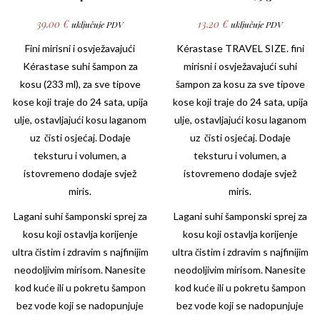
39.00
€
13.20
€
uključuje PDV
uključuje PDV
Fini mirisni i osvježavajući
Kérastase
TRAVEL SIZE. fini
Kérastase
suhi šampon za
mirisni i osvježavajući suhi
kosu (233 ml), za sve tipove
šampon za kosu za sve tipove
kose koji traje do 24 sata, upija
kose koji traje do 24 sata, upija
ulje, ostavljajući kosu laganom
ulje, ostavljajući kosu laganom
uz čisti osjećaj. Dodaje
uz čisti osjećaj. Dodaje
teksturu i volumen, a
teksturu i volumen, a
istovremeno dodaje svjež
istovremeno dodaje svjež
miris.
miris.
Lagani suhi šamponski sprej za
Lagani suhi šamponski sprej za
kosu koji ostavlja korijenje
kosu koji ostavlja korijenje
ultra čistim i zdravim s najfinijim
ultra čistim i zdravim s najfinijim
neodoljivim mirisom. Nanesite
neodoljivim mirisom. Nanesite
kod kuće ili u pokretu šampon
kod kuće ili u pokretu šampon
bez vode koji se nadopunjuje
bez vode koji se nadopunjuje