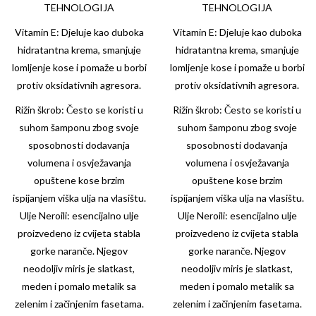
TEHNOLOGIJA
TEHNOLOGIJA
Vitamin E: Djeluje kao duboka
Vitamin E: Djeluje kao duboka
hidratantna krema, smanjuje
hidratantna krema, smanjuje
lomljenje kose i pomaže u borbi
lomljenje kose i pomaže u borbi
protiv oksidativnih agresora.
protiv oksidativnih agresora.
Rižin škrob: Često se koristi u
Rižin škrob: Često se koristi u
suhom šamponu zbog svoje
suhom šamponu zbog svoje
sposobnosti dodavanja
sposobnosti dodavanja
volumena i osvježavanja
volumena i osvježavanja
opuštene kose brzim
opuštene kose brzim
ispijanjem viška ulja na vlasištu.
ispijanjem viška ulja na vlasištu.
Ulje Neroili: esencijalno ulje
Ulje Neroili: esencijalno ulje
proizvedeno iz cvijeta stabla
proizvedeno iz cvijeta stabla
gorke naranče. Njegov
gorke naranče. Njegov
neodoljiv miris je slatkast,
neodoljiv miris je slatkast,
meden i pomalo metalik sa
meden i pomalo metalik sa
zelenim i začinjenim fasetama.
zelenim i začinjenim fasetama.