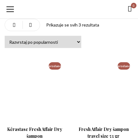
0
Poredano po popula
Prikazuje se svih 3 rezultata
prodano
prodano
Kérastase Fresh Affair Dry
Fresh Affair Dry šampon
šampon
travel size 53 gr