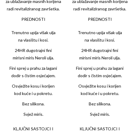
za ublažavanje masnih korijena
za ublažavanje masnih korijena
radi revitaliziranog završetka.
radi revitaliziranog završetka.
PREDNOSTI
PREDNOSTI
Trenutno upija višak ulja
Trenutno upija višak ulja
na vlasištu i kosi.
na vlasištu i kosi.
24HR dugotrajni fini
24HR dugotrajni fini
mirisni miris Neroli ulja.
mirisni miris Neroli ulja.
Fini sprej u prahu za lagani
Fini sprej u prahu za lagani
dodir s čistim osjećajem.
dodir s čistim osjećajem.
Osvježite kosu i korijen
Osvježite kosu i korijen
kod kuće i u pokretu.
kod kuće i u pokretu.
Bez silikona.
Bez silikona.
Svjež miris.
Svjež miris.
KLJUČNI SASTOJCI I
KLJUČNI SASTOJCI I