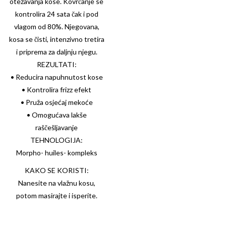
otežavanja kose. Kovrčanje se
kontrolira 24 sata čak i pod
vlagom od 80%. Njegovana,
kosa se čisti, intenzivno tretira
i priprema za daljnju njegu.
REZULTATI:
• Reducira napuhnutost kose
• Kontrolira frizz efekt
• Pruža osjećaj mekoće
• Omogućava lakše
raščešljavanje
TEHNOLOGIJA:
Morpho- huiles- kompleks
KAKO SE KORISTI:
Nanesite na vlažnu kosu,
potom masirajte i isperite.