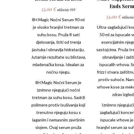
Ends Ser
55.00
€
uključuje PDV
55.00
€
uključuj
8H Magic Noćni Serum 90 ml
je visoko hranjivi tretman za
Ultra-zaglađujući k
suhu kosu. Pruža 8 sati
50 ml za ispucale 
djelovanja, štiti od trenja
esencijalnim njeg
jastuka i obnavlja hidrataciju.
sastojcima. Pruža t
Jutarnje rezultate su blistava,
obnavljanje i zašt
mladenačka kosa. Idealan za
ispucalih vrhova. 
noćnu njegu.
frizz i stvara zaštitn
protiv suhoće. Nan
8H Magic Noćni Serum je
vrhove kose za mekoć
iznimno njegujući noćni
zdrav izgled
tretman za suhu kosu. Sadrži
polimere protiv isušivanja koji
Iznimno njegujući
trenutno njeguju kosu s
zaglađujući koncen
laganim i nemasnim završnim
ispucale vrhove je
slojem. Ovaj serum pruža
hranjivi serum za su