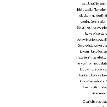
pružajući im pot
hidrataciju. Također,
glatkom na dodir, da
ujednačen i sjajan 
Serum osigurava nje
kako bi se izbj
pojavljivanje ispucal
čime održava kosu z
jakom. Također, s
neželjeni frizz efekt
u kontroli neposlušn
Dodatno, stvara z
barijeru koja se bor
kronične suhoće, 
kosu štiti od dal
oštećenja.
Ovaj ultra-zagla