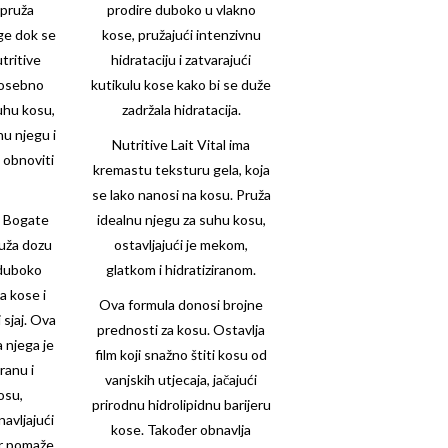
 pruža
prodire duboko u vlakno
ge dok se
kose, pružajući intenzivnu
tritive
hidrataciju i zatvarajući
posebno
kutikulu kose kako bi se duže
suhu kosu,
zadržala hidratacija.
nu njegu i
Nutritive Lait Vital ima
e obnoviti
kremastu teksturu gela, koja
se lako nanosi na kosu. Pruža
e
Bogate
idealnu njegu za suhu kosu,
uža dozu
ostavljajući je mekom,
 duboko
glatkom i hidratiziranom.
na kose i
Ova formula donosi brojne
 sjaj. Ova
prednosti za kosu. Ostavlja
 njega je
film koji snažno štiti kosu od
ranu i
vanjskih utjecaja, jačajući
osu,
prirodnu hidrolipidnu barijeru
bnavljajući
kose. Također obnavlja
er pomaže