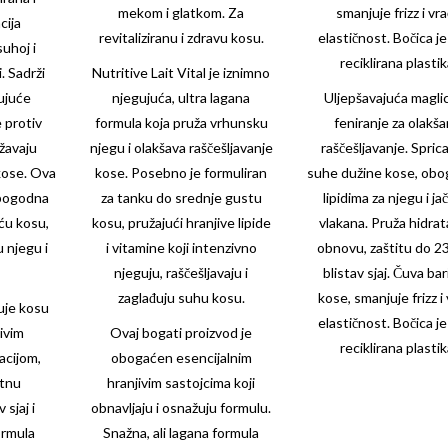
mekom i glatkom. Za
smanjuje frizz i vr
cija
revitaliziranu i zdravu kosu.
elastičnost. Bočica j
suhoj i
reciklirana plastik
. Sadrži
Nutritive Lait Vital je iznimno
ujuće
njegujuća, ultra lagana
Uljepšavajuća maglic
e protiv
formula koja pruža vrhunsku
feniranje za olakš
ržavaju
njegu i olakšava raščešljavanje
raščešljavanje. Sprica
 kose. Ova
kose. Posebno je formuliran
suhe dužine kose, ob
pogodna
za tanku do srednje gustu
lipidima za njegu i ja
ću kosu,
kosu, pružajući hranjive lipide
vlakana. Pruža hidrata
u njegu i
i vitamine koji intenzivno
obnovu, zaštitu do 2
njeguju, raščešljavaju i
blistav sjaj. Čuva bar
zaglađuju suhu kosu.
kose, smanjuje frizz i
uje kosu
elastičnost. Bočica j
jivim
Ovaj bogati proizvod je
reciklirana plastik
acijom,
obogaćen esencijalnim
utnu
hranjivim sastojcima koji
 sjaj i
obnavljaju i osnažuju formulu.
ormula
Snažna, ali lagana formula