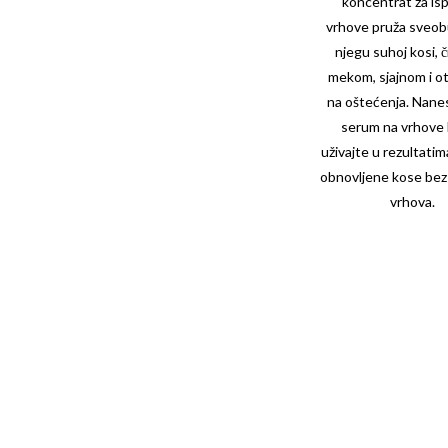
koncentrat za is
vrhove pruža sveo
njegu suhoj kosi, č
mekom, sjajnom i 
na oštećenja. Nanes
serum na vrhove 
uživajte u rezultatim
obnovljene kose bez 
vrhova.