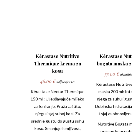
Kérastase Nutritive
Kérastase Nutr
Thermique krema za
bogata maska z
kosu
55.00
€
uključuj
46.00
€
uključuje PDV
Kérastase Nutritiv
Kérastase Nectar Thermique
maska 200 ml: Int
150 ml : Uljepšavajuće mlijeko
njega za suhu i gus
za feniranje. Pruža zaštitu,
Dubinska hidratacij
njegu i sjaj suhoj kosi. Za
i sjaj za obnovljen
srednje gustu do gustu suhu
Nutritive Bogata m
kosu. Smanjuje lomljivost,
iznimno koncentri