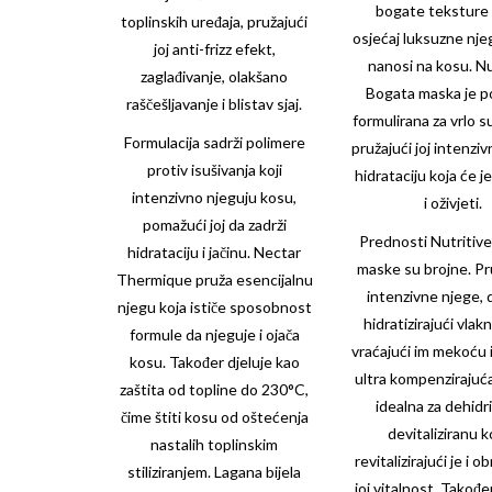
bogate teksture
toplinskih uređaja, pružajući
osjećaj luksuzne nje
joj anti-frizz efekt,
nanosi na kosu. Nu
zaglađivanje, olakšano
Bogata maska je 
raščešljavanje i blistav sjaj.
formulirana za vrlo 
Formulacija sadrži polimere
pružajući joj intenziv
protiv isušivanja koji
hidrataciju koja će j
intenzivno njeguju kosu,
i oživjeti.
pomažući joj da zadrži
Prednosti
Nutritiv
hidrataciju i jačinu. Nectar
maske su brojne. Pr
Thermique pruža esencijalnu
intenzivne njege,
njegu koja ističe sposobnost
hidratizirajući vlak
formule da njeguje i ojača
vraćajući im mekoću i
kosu. Također djeluje kao
ultra kompenzirajuća
zaštita od topline do 230°C,
idealna za dehidri
čime štiti kosu od oštećenja
devitaliziranu k
nastalih toplinskim
revitalizirajući je i o
stiliziranjem. Lagana bijela
joj vitalnost. Takođ