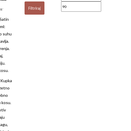
Filtriraj
DV
Satin
ml:
lo suhu
avlja.
renja.
j,
iju.
 kosu.
a Kupka
uzetno
ebno
u kosu.
otiv
aju
nagu,