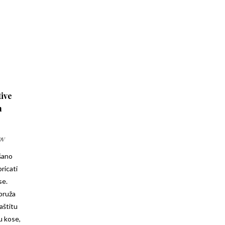
tive
n
DV
šano
ricati
se.
pruža
aštitu
u kose,