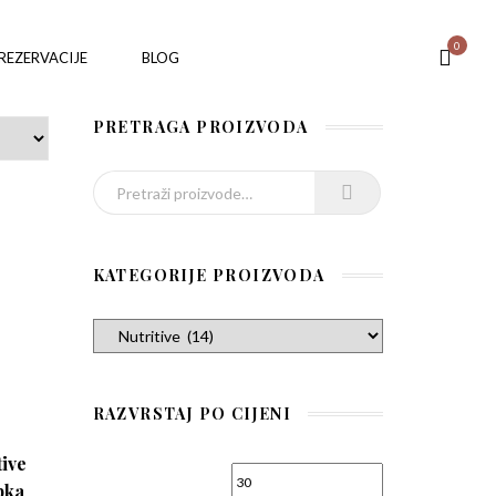
0
REZERVACIJE
BLOG
PRETRAGA PROIZVODA
Pretraži:
KATEGORIJE PROIZVODA
RAZVRSTAJ PO CIJENI
tive
Min cijena
Maks cijena
pka