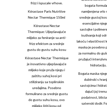
frizz i ispucale vrhove.
bogata formula
Kérastase Paris Nutritive
namijenjena vrlo 
Nectar Thermique 150ml
srednje gustoj kosi
esencijalne njeg
Kérastase Nectar
sastojke i polimer
Thermique: Uljepšavajuće
isušivanja koji od
mlijeko za feniranje sa anti-
lakoću i elastičnost
frizz efektom za srednje
maska je posebno 
gustu do gustu suhu kosu
za normalnu do guš
Kérastase Nectar Thermique
pružajući intenzivn
je inovativno uljepšavajuće
hidrataciju.
mlijeko koje pruža njegu i
Bogata maska njeg
zaštitu suhoj kosi pri
dubinski s hran
stiliziranju sa toplinskim
sastojcima i hidrat
uređajima. Posebno
dajući joj tren
formulirano za srednje gustu
podatnost, blistav
do gustu suhu kosu, ovo
satenski dodir. F
mlijeko štiti kosu od