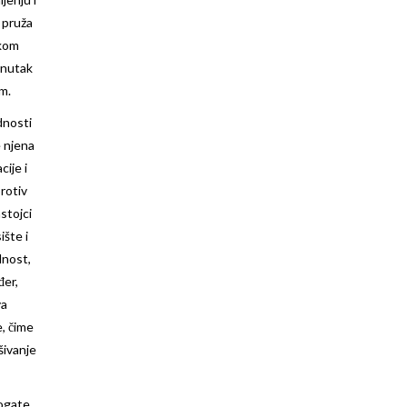
 pruža
ekom
renutak
m.
dnosti
 njena
cije i
protiv
stojci
ište i
lnost,
đer,
va
e, čime
šivanje
ogate