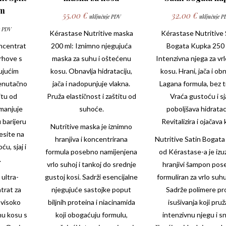
um
55.00
€
32.00
€
uključuje PDV
uključuje P
e PDV
Kérastase Nutritive
maska
Kérastase Nutritive 
oncentrat
200 ml: Iznimno njegujuća
Bogata Kupka 250 
vrhove s
maska za suhu i oštećenu
Intenzivna njega za vr
ujućim
kosu. Obnavlja hidrataciju,
kosu. Hrani, jača i obn
renutačno
jača i nadopunjuje vlakna.
Lagana formula, bez t
itu od
Pruža elastičnost i zaštitu od
Vraća gustoću i sja
Smanjuje
suhoće.
poboljšava hidratac
u barijeru
Revitalizira i ojačava
Nutritive maska je iznimno
esite na
hranjiva i koncentrirana
Nutritive Satin Bogat
u, sjaj i
formula posebno namijenjena
od
Kérastase-a
je iz
.
vrlo suhoj i tankoj do srednje
hranjivi šampon pos
 ultra-
gustoj kosi. Sadrži esencijalne
formuliran za vrlo suh
trat za
njegujuće sastojke poput
Sadrže polimere pr
 visoko
biljnih proteina i niacinamida
isušivanja koji pruž
hu kosu s
koji obogaćuju formulu,
intenzivnu njegu i s