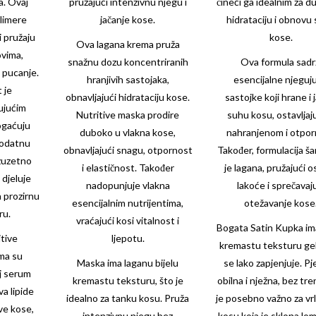
a. Ovaj
pružajući intenzivnu njegu i
čineći ga idealnim za d
limere
jačanje kose.
hidrataciju i obnovu
i pružaju
kose.
Ova lagana krema pruža
ovima,
snažnu dozu koncentriranih
Ova formula sadr
o pucanje.
hranjivih sastojaka,
esencijalne njeguj
 je
obnavljajući hidrataciju kose.
sastojke koji hrane i 
ujućim
Nutritive maska prodire
suhu kosu, ostavljaju
ogaćuju
duboko u vlakna kose,
nahranjenom i otpo
dodatnu
obnavljajući snagu, otpornost
Također, formulacija 
zuzetno
i elastičnost. Također
je lagana, pružajući o
 djeluje
nadopunjuje vlakna
lakoće i sprečavaj
a prozirnu
esencijalnim nutrijentima,
otežavanje kose
ru.
vraćajući kosi vitalnost i
Bogata Satin Kupka ima
tive
ljepotu.
kremastu teksturu gel
ma su
Maska ima laganu bijelu
se lako zapjenjuje. Pj
j serum
kremastu teksturu, što je
obilna i nježna, bez tre
a lipide
idealno za tanku kosu. Pruža
je posebno važno za vr
ove kose,
intenzivnu njegu bez
kosu koja je sklona loml