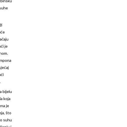
ubinsku
 suhe
ži
uće
jačaju
ći je
rnom.
šampona
sjećaj
ući
.
 bijelu
a koja
ena je
nja, što
lo suhu
jenju i