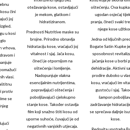
rebnu
otežavanja kose, ostavljajući
oštećenju. Ova kupka
 kosu čini
je mekom, glatkom i
ugodan osjećaj tij
jući joj
hidratiziranom.
pranja, čineći svaki t
izgled.
njege kose užitko
Prednosti Nutritive maske su
gu u kosi
brojne. Prirodno obnavlja
Jedna od ključnih pre
eglo
hidrataciju kose, vraćajući joj
Bogate Satin Kupke je
ih vrhova,
vitalnost i sjaj. Jača kosu,
sposobnost revitaliza
dravom i
čineći je otpornijom na
jačanja kose u borbi 
manjuje
oštećenja i lomljenje.
dehidracije. Aktivni sa
, pomažući
Nadopunjuje vlakna
prodire duboko u vlas
ih vlasi.
esencijalnim nutrijentima,
kosu, vraćajući im vita
aštitnu
popravljajući oštećenja i
gustoću i sjaj. Tako
i protiv
poboljšavajući cjelokupno
šampon poboljša
čime se
stanje kose. Također ostavlja
zadržavanje hidratacij
jnjeg
film koji snažno štiti kosu od
se sprečava daljnje isu
uporne suhoće, čuvajući je od
kose.
đujući
negativnih vanjskih utjecaja.
Redovita upotreba B