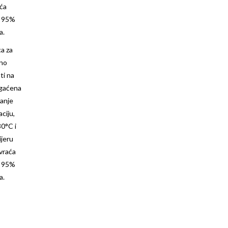
aća
e 95%
a.
a za
ano
ti na
ogaćena
čanje
ciju,
30°C i
ijeru
 vraća
e 95%
a.