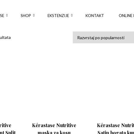
SE
SHOP
EKSTENZIJE
KONTAKT
ONLINE 
Poredano po popularnosti
ultata
itive
Kérastase Nutritive
Kérastase Nutri
t Split
maska za kosu
Satin bogata ku