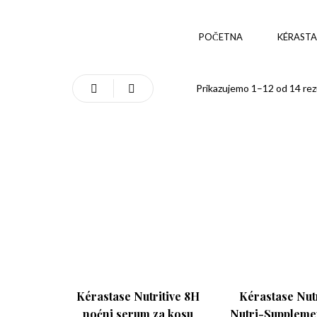
POČETNA
KÉRASTA
Prikazujemo 1–12 od 14 rez
Kérastase Nutritive 8H
Kérastase Nutr
noćni serum za kosu
Nutri-Supplemen