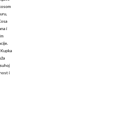
 kosom
uru,
Kosa
na i
nim
cije.
 Kupka
uža
suhoj
lnost i