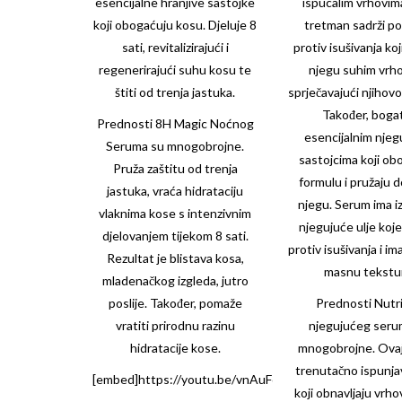
esencijalne hranjive sastojke
ispucalim vrhovim
koji obogaćuju kosu. Djeluje 8
tretman sadrži po
sati, revitalizirajući i
protiv isušivanja koj
regenerirajući suhu kosu te
njegu suhim vrh
štiti od trenja jastuka.
sprječavajući njihov
Također, bogat
Prednosti 8H Magic Noćnog
esencijalnim njeg
Seruma su mnogobrojne.
sastojcima koji ob
Pruža zaštitu od trenja
formulu i pružaju 
jastuka, vraća hidrataciju
njegu. Serum ima i
vlaknima kose s intenzivnim
njegujuće ulje koje
djelovanjem tijekom 8 sati.
protiv isušivanja i im
Rezultat je blistava kosa,
masnu tekstu
mladenačkog izgleda, jutro
poslije. Također, pomaže
Prednosti Nutri
vratiti prirodnu razinu
njegujućeg seru
hidratacije kose.
mnogobrojne. Ova
trenutačno ispunjav
[embed]https://youtu.be/vnAuF6gtDbE[/embed]
koji obnavljaju vrh