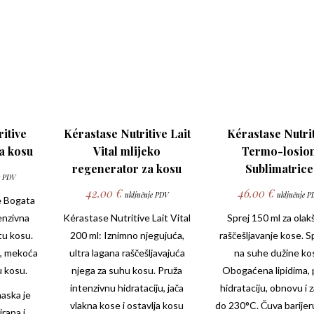
itive
Kérastase Nutritive Lait
Kérastase Nutri
a kosu
Vital mlijeko
Termo-losio
regenerator za kosu
Sublimatrice
e PDV
42.00
€
46.00
€
uključuje PDV
uključuje P
e
Bogata
enzivna
Kérastase Nutritive Lait Vital
Sprej 150 ml za olak
tu kosu.
200 ml: Iznimno njegujuća,
raščešljavanje kose. Sp
a, mekoća
ultra lagana raščešljavajuća
na suhe dužine ko
u kosu.
njega za suhu kosu. Pruža
Obogaćena lipidima, 
intenzivnu hidrataciju, jača
hidrataciju, obnovu i z
aska je
vlakna kose i ostavlja kosu
do 230°C. Čuva barijer
rana i