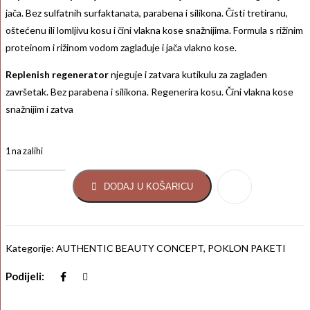
jača. Bez sulfatnih surfaktanata, parabena i silikona. Čisti tretiranu,
oštećenu ili lomljivu kosu i čini vlakna kose snažnijima. Formula s rižinim
proteinom i rižinom vodom zaglađuje i jača vlakno kose.
Replenish regenerator
njeguje i zatvara kutikulu za zaglađen
završetak. Bez parabena i silikona. Regenerira kosu. Čini vlakna kose
snažnijim i zatva
1 na zalihi
DODAJ U KOŠARICU
Kategorije:
AUTHENTIC BEAUTY CONCEPT
,
POKLON PAKETI
Podijeli: