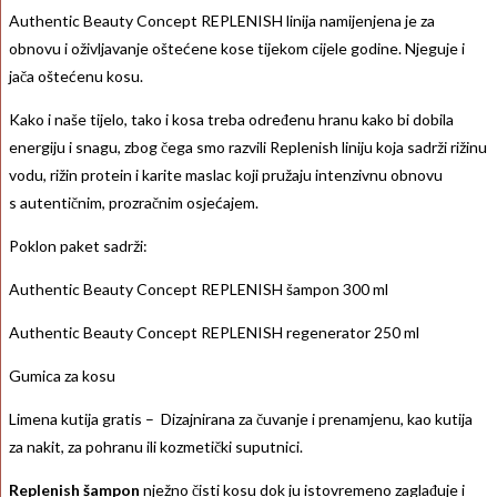
Authentic Beauty Concept REPLENISH linija namijenjena je za
obnovu i oživljavanje oštećene kose tijekom cijele godine. Njeguje i
jača oštećenu kosu.
Kako i naše tijelo, tako i kosa treba određenu hranu kako bi dobila
energiju i snagu, zbog čega smo razvili Replenish liniju koja sadrži rižinu
vodu, rižin protein i karite maslac koji pružaju intenzivnu obnovu
s autentičnim, prozračnim osjećajem.
Poklon paket sadrži:
Authentic Beauty Concept REPLENISH šampon 300 ml
Authentic Beauty Concept REPLENISH regenerator 250 ml
Gumica za kosu
Limena kutija gratis – Dizajnirana za čuvanje i prenamjenu, kao kutija
za nakit, za pohranu ili kozmetički suputnici.
Replenish šampon
nježno čisti kosu dok ju istovremeno zaglađuje i