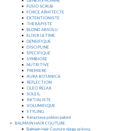
GENESIS HOMME
FUSIO SCRUB
FORCE ARHITECTE
EXTENTIONISTE
THERAPISTE
BLOND ABSOLU
ELIXIR ULTIME
DENSIFIQUE
DISCIPLINE
SPECIFIQUE
SYMBIOSE
NUTRITIVE
PREMIERE
AURA BOTANICA
REFLECTION
OLEO RELAX
SOLEIL
INITIALISTE
VOLUMIFIQUE
STYLING
Kérastase poklon paketi
BALMAIN HAIR COUTURE
Balmain Hair Couture njega za kosu