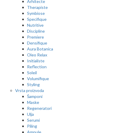
Arhitecte
Therapiste
Symbiose
Specifique
Nutritive
Discipline
Premiere
Densifique
Aura Botanica
Oleo Relax
Initialiste
Reflection
Soleil
Volumifique
Styling
Vrsta proizvoda
Šamponi
Maske
Regeneratori
Ulja
Serumi
Piling
Ampule