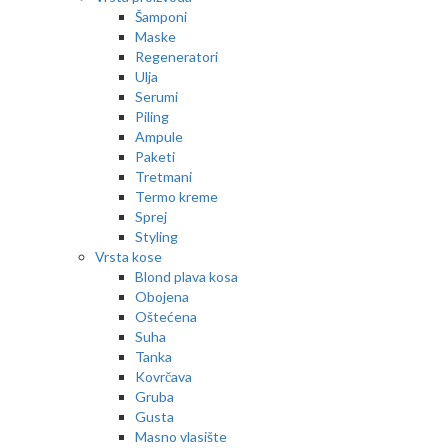
Šamponi
Maske
Regeneratori
Ulja
Serumi
Piling
Ampule
Paketi
Tretmani
Termo kreme
Sprej
Styling
Vrsta kose
Blond plava kosa
Obojena
Oštećena
Suha
Tanka
Kovrčava
Gruba
Gusta
Masno vlasište