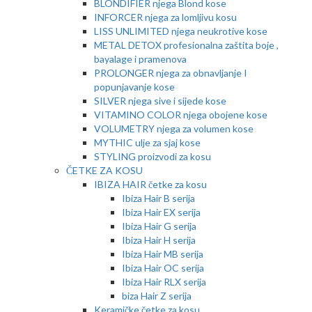
BLONDIFIER njega Blond kose
INFORCER njega za lomljivu kosu
LISS UNLIMITED njega neukrotive kose
METAL DETOX profesionalna zaštita boje ,
bayalage i pramenova
PROLONGER njega za obnavljanje I
popunjavanje kose
SILVER njega sive i sijede kose
VITAMINO COLOR njega obojene kose
VOLUMETRY njega za volumen kose
MYTHIC ulje za sjaj kose
STYLING proizvodi za kosu
ČETKE ZA KOSU
IBIZA HAIR četke za kosu
Ibiza Hair B serija
Ibiza Hair EX serija
Ibiza Hair G serija
Ibiza Hair H serija
Ibiza Hair MB serija
Ibiza Hair OC serija
Ibiza Hair RLX serija
biza Hair Z serija
Keramičke četke za kosu