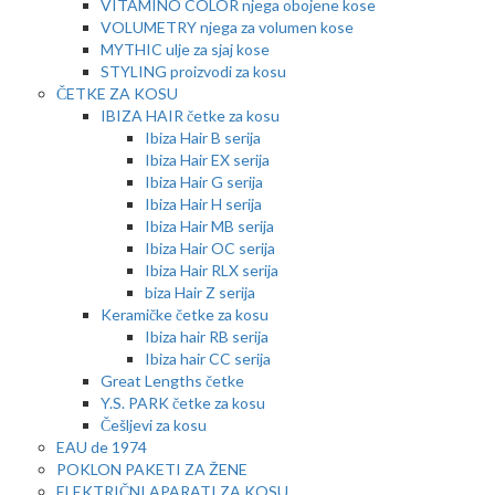
VITAMINO COLOR njega obojene kose
VOLUMETRY njega za volumen kose
MYTHIC ulje za sjaj kose
STYLING proizvodi za kosu
ČETKE ZA KOSU
IBIZA HAIR četke za kosu
Ibiza Hair B serija
Ibiza Hair EX serija
Ibiza Hair G serija
Ibiza Hair H serija
Ibiza Hair MB serija
Ibiza Hair OC serija
Ibiza Hair RLX serija
biza Hair Z serija
Keramičke četke za kosu
Ibiza hair RB serija
Ibiza hair CC serija
Great Lengths četke
Y.S. PARK četke za kosu
Češljevi za kosu
EAU de 1974
POKLON PAKETI ZA ŽENE
ELEKTRIČNI APARATI ZA KOSU