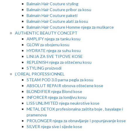
Balmain Hair Couture styling
Balmain Hair Couture pribor za kosu
Balmain Hair Couture paketi
Balmain Hair Couture alati za kosu
Balmain Hair Couture Homme njega za muškarce
AUTHENTIC BEAUTY CONCEPT
AMPLIFY njega za tanku kosu
GLOW za obojenu kosu
HYDRATE njega za suhu kosu
LINIJA ZA SVE TIPOVE KOSE
REPLENISH njega za oštećenu kosu
STYLING proizvodi
L’OREAL PROFESSIONNEL
STEAM POD 3.0 parna pegla za kosu
ABSOLUT REPAIR obnova oštećene kose
BLONDIFIER njega Blond kose
INFORCER njega za lomljivu kosu
LISS UNLIMITED njega neukrotive kose
METAL DETOX profesionalna zaštita boje , bayalage i
pramenova
PROLONGER njega za obnavljanje I popunjavanje kose
SILVER njega sive i sijede kose