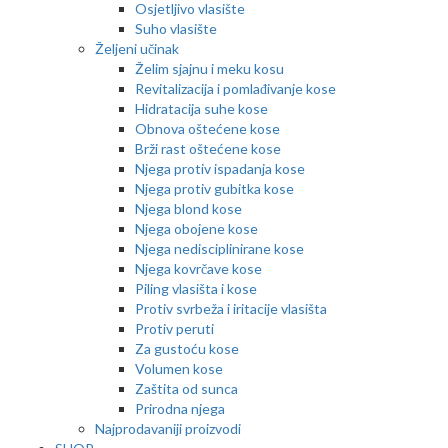
Osjetljivo vlasište
Suho vlasište
Željeni učinak
Želim sjajnu i meku kosu
Revitalizacija i pomlađivanje kose
Hidratacija suhe kose
Obnova oštećene kose
Brži rast oštećene kose
Njega protiv ispadanja kose
Njega protiv gubitka kose
Njega blond kose
Njega obojene kose
Njega nedisciplinirane kose
Njega kovrčave kose
Piling vlasišta i kose
Protiv svrbeža i iritacije vlasišta
Protiv peruti
Za gustoću kose
Volumen kose
Zaštita od sunca
Prirodna njega
Najprodavaniji proizvodi