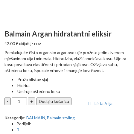
Balmain Argan hidratantni eliksir
42.00
€
uključuje PDV
Pomlađujuće čisto organsko arganovo ulje prožeto jedinstvenom
mješavinom ulja i minerala. Hidratizira, vlaži i omekšava kosu. Ulje za
kosu povećava elastičnost i prirodan sjaj kose. Oživljava suhu,
oštećenu kosu, ispucale vrhove i smanjuje kovrčavost.
Pruža blistav sjaj
Hidrira
Umiruje oštećenu kosu
Balmain
Dodaj u košaricu
Lista želja
Argan
hidratantni
Kategorije:
BALMAIN
,
Balmain styling
eliksir
Podijeli:
quantity