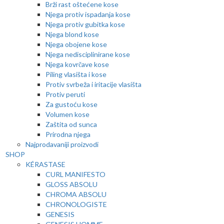
Brži rast oštećene kose
Njega protiv ispadanja kose
Njega protiv gubitka kose
Njega blond kose
Njega obojene kose
Njega nedisciplinirane kose
Njega kovrčave kose
Piling vlasišta i kose
Protiv svrbeža i iritacije vlasišta
Protiv peruti
Za gustoću kose
Volumen kose
Zaštita od sunca
Prirodna njega
Najprodavaniji proizvodi
SHOP
KÉRASTASE
CURL MANIFESTO
GLOSS ABSOLU
CHROMA ABSOLU
CHRONOLOGISTE
GENESIS