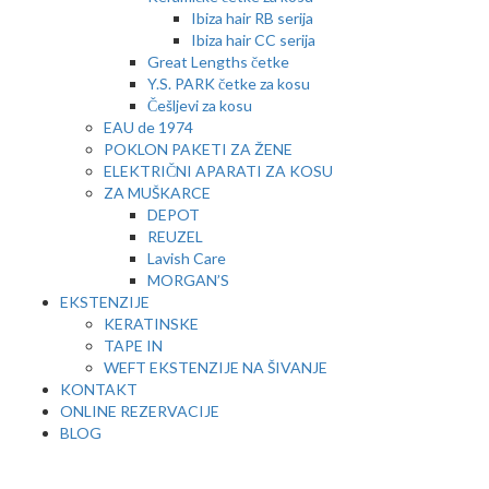
Ibiza hair RB serija
Ibiza hair CC serija
Great Lengths četke
Y.S. PARK četke za kosu
Češljevi za kosu
EAU de 1974
POKLON PAKETI ZA ŽENE
ELEKTRIČNI APARATI ZA KOSU
ZA MUŠKARCE
DEPOT
REUZEL
Lavish Care
MORGAN’S
EKSTENZIJE
KERATINSKE
TAPE IN
WEFT EKSTENZIJE NA ŠIVANJE
KONTAKT
ONLINE REZERVACIJE
BLOG