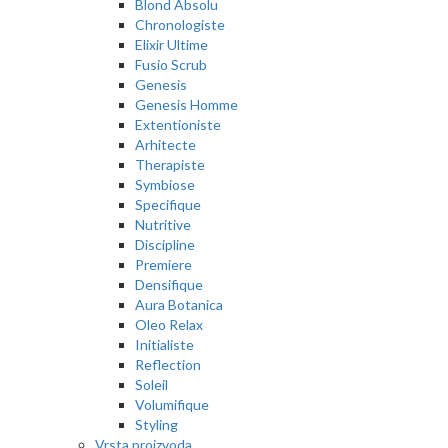
Blond Absolu
Chronologiste
Elixir Ultime
Fusio Scrub
Genesis
Genesis Homme
Extentioniste
Arhitecte
Therapiste
Symbiose
Specifique
Nutritive
Discipline
Premiere
Densifique
Aura Botanica
Oleo Relax
Initialiste
Reflection
Soleil
Volumifique
Styling
Vrsta proizvoda