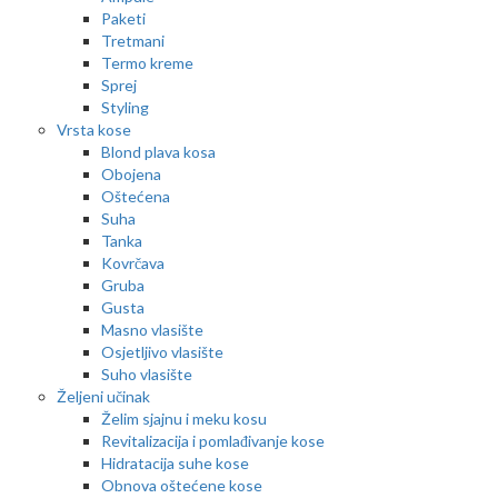
Paketi
Tretmani
Termo kreme
Sprej
Styling
Vrsta kose
Blond plava kosa
Obojena
Oštećena
Suha
Tanka
Kovrčava
Gruba
Gusta
Masno vlasište
Osjetljivo vlasište
Suho vlasište
Željeni učinak
Želim sjajnu i meku kosu
Revitalizacija i pomlađivanje kose
Hidratacija suhe kose
Obnova oštećene kose