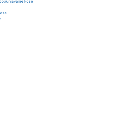
popunjavanje kose
kose
e