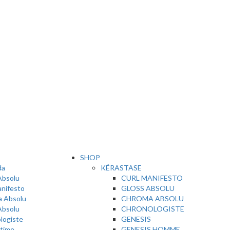
SHOP
da
KÉRASTASE
Absolu
CURL MANIFESTO
anifesto
GLOSS ABSOLU
 Absolu
CHROMA ABSOLU
Absolu
CHRONOLOGISTE
logiste
GENESIS
ltime
GENESIS HOMME