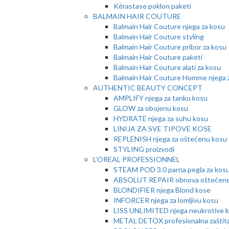
Kérastase poklon paketi
BALMAIN HAIR COUTURE
Balmain Hair Couture njega za kosu
Balmain Hair Couture styling
Balmain Hair Couture pribor za kosu
Balmain Hair Couture paketi
Balmain Hair Couture alati za kosu
Balmain Hair Couture Homme njega 
AUTHENTIC BEAUTY CONCEPT
AMPLIFY njega za tanku kosu
GLOW za obojenu kosu
HYDRATE njega za suhu kosu
LINIJA ZA SVE TIPOVE KOSE
REPLENISH njega za oštećenu kosu
STYLING proizvodi
L’OREAL PROFESSIONNEL
STEAM POD 3.0 parna pegla za kos
ABSOLUT REPAIR obnova oštećene
BLONDIFIER njega Blond kose
INFORCER njega za lomljivu kosu
LISS UNLIMITED njega neukrotive 
METAL DETOX profesionalna zaštita 