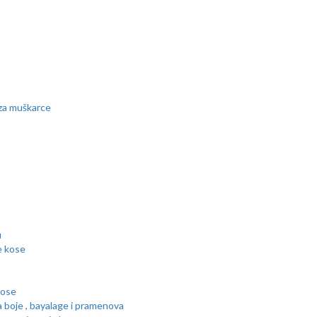
za muškarce
u
 kose
kose
boje , bayalage i pramenova