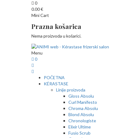
0
0.00
€
Mini Cart
Prazna košarica
Nema proizvoda u košarici.
Menu
0
POČETNA
KÉRASTASE
Linije proizvoda
Gloss Absolu
Curl Manifesto
Chroma Absolu
Blond Absolu
Chronologiste
Elixir Ultime
Fusio Scrub