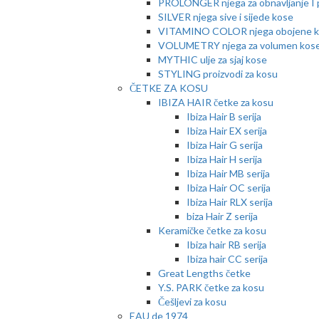
PROLONGER njega za obnavljanje I 
SILVER njega sive i sijede kose
VITAMINO COLOR njega obojene 
VOLUMETRY njega za volumen kos
MYTHIC ulje za sjaj kose
STYLING proizvodi za kosu
ČETKE ZA KOSU
IBIZA HAIR četke za kosu
Ibiza Hair B serija
Ibiza Hair EX serija
Ibiza Hair G serija
Ibiza Hair H serija
Ibiza Hair MB serija
Ibiza Hair OC serija
Ibiza Hair RLX serija
biza Hair Z serija
Keramičke četke za kosu
Ibiza hair RB serija
Ibiza hair CC serija
Great Lengths četke
Y.S. PARK četke za kosu
Češljevi za kosu
EAU de 1974