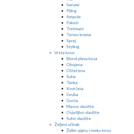
Serumi
Piling
Ampule
Paketi
Tretmani
Termo kreme
Sprej
Styling
Vrsta kose
Blond plava kosa
Obojena
Oštećena
Suha
Tanka
Kovrčava
Gruba
Gusta
Masno vlasište
Osjetljivo vlasište
Suho vlasište
Željeni učinak
Želim sjajnu i meku kosu