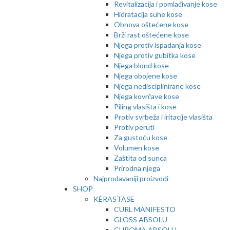
Revitalizacija i pomlađivanje kose
Hidratacija suhe kose
Obnova oštećene kose
Brži rast oštećene kose
Njega protiv ispadanja kose
Njega protiv gubitka kose
Njega blond kose
Njega obojene kose
Njega nedisciplinirane kose
Njega kovrčave kose
Piling vlasišta i kose
Protiv svrbeža i iritacije vlasišta
Protiv peruti
Za gustoću kose
Volumen kose
Zaštita od sunca
Prirodna njega
Najprodavaniji proizvodi
SHOP
KÉRASTASE
CURL MANIFESTO
GLOSS ABSOLU
CHROMA ABSOLU