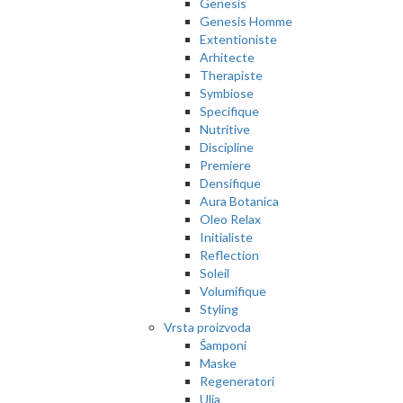
Genesis
Genesis Homme
Extentioniste
Arhitecte
Therapiste
Symbiose
Specifique
Nutritive
Discipline
Premiere
Densifique
Aura Botanica
Oleo Relax
Initialiste
Reflection
Soleil
Volumifique
Styling
Vrsta proizvoda
Šamponi
Maske
Regeneratori
Ulja