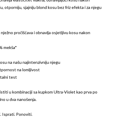
u, otporniju, sjajniju blond kosu bez friz efekta i za njegu
nježno pročišćava i obnavlja osjetljivu kosu nakon
65% mekša*
nosu na našu najintenzivniju njegu
otpornost na lomljivost
talni test
titi u kombinaciji sa kupkom
Ultra-Violet
kao prva po
lno u dva nanošenja.
 Isprati. Ponoviti.