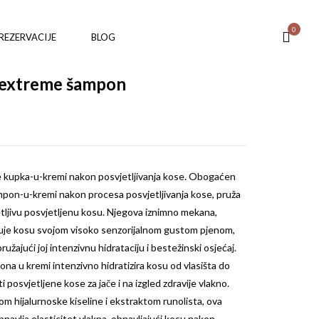
0
REZERVACIJE
BLOG
aextreme šampon
e
kupka-u-kremi nakon posvjetljivanja kose. Obogaćen
mpon-u-kremi nakon procesa posvjetljivanja kose, pruža
etljivu posvjetljenu kosu. Njegova iznimno mekana,
uje kosu svojom visoko senzorijalnom gustom pjenom,
ružajući joj intenzivnu hidrataciju i bestežinski osjećaj.
na u kremi intenzivno hidratizira kosu od vlasišta do
i posvjetljene kose za jače i na izgled zdravije vlakno.
hijalurnoske kiseline i ekstraktom runolista, ova
navlja elasticitet vlakna, obnavljajući kosu nakon