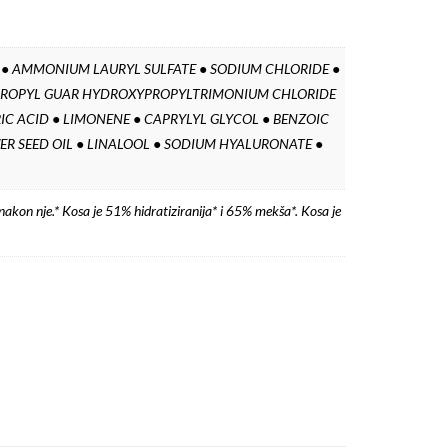
L ● AMMONIUM LAURYL SULFATE ● SODIUM CHLORIDE ●
YPROPYL GUAR HYDROXYPROPYLTRIMONIUM CHLORIDE
IC ACID ● LIMONENE ● CAPRYLYL GLYCOL ● BENZOIC
ER SEED OIL ● LINALOOL ● SODIUM HYALURONATE ●
akon nje.* Kosa je 51% hidratiziranija* i 65% mekša*. Kosa je