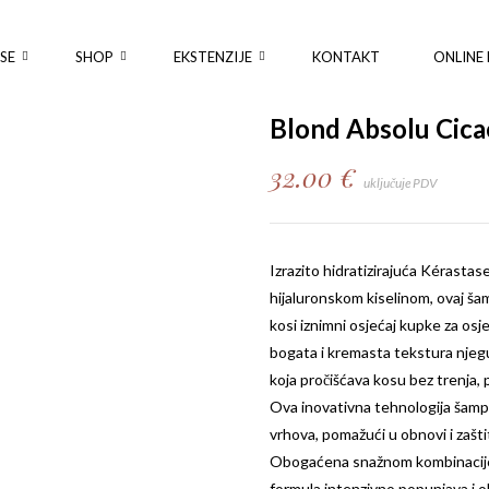
SE
SHOP
EKSTENZIJE
KONTAKT
ONLINE 
Blond Absolu Cic
32.00
€
uključuje PDV
Izrazito hidratizirajuća
Kérastas
hijaluronskom kiselinom, ovaj ša
kosi iznimni osjećaj kupke za osj
bogata i kremasta tekstura njeg
koja pročišćava kosu bez trenja, p
Ova inovativna tehnologija šampo
vrhova, pomažući u obnovi i zaštit
Obogaćena snažnom kombinacijom 
formula intenzivno popunjava i ob