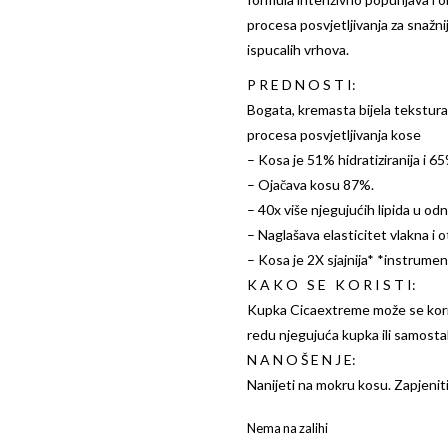
procesa posvjetljivanja za snažnij
ispucalih vrhova.
P R E D N O S T I:
Bogata, kremasta bijela tekstura 
procesa posvjetljivanja kose
– Kosa je 51% hidratiziranija i 
– Ojačava kosu 87%.
– 40x više njegujućih lipida u od
– Naglašava elasticitet vlakna i 
– Kosa je 2X sjajnija* *instrumen
K A K O S E K O R I S T I:
Kupka Cicaextreme može se koris
redu njegujuća kupka ili samosta
N A N O Š E N J E:
Nanijeti na mokru kosu. Zapjeniti.
Nema na zalihi