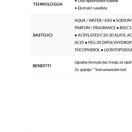
• Duo hijaluronske kiseline
TEHNOLOGIJA
• Ekstrakt runolista
AQUA / WATER / EAU ● SODIU
PARFUM / FRAGRANCE ● BIS(
SASTOJCI
● ACRYLATES/C10-30 ALKYL AC
ACID ● PEG-30 DIPOLYHYDROX
TOCOPHEROL ● LEONTOPODIU
Ugodna formula bez trenja za nježn
BENEFITI
2x sjajnija.* *instrumentalni test