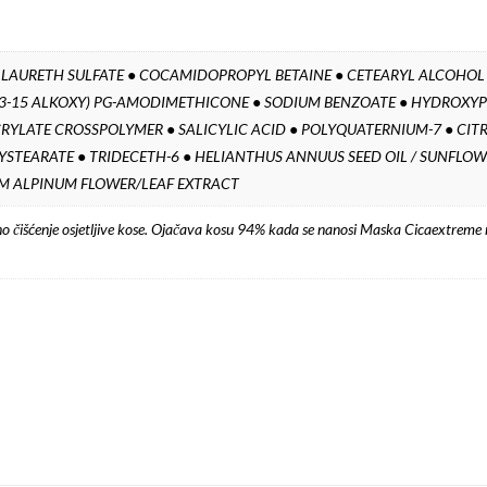
M LAURETH SULFATE ● COCAMIDOPROPYL BETAINE ● CETEARYL ALCOHO
C13-15 ALKOXY) PG-AMODIMETHICONE ● SODIUM BENZOATE ● HYDROX
RYLATE CROSSPOLYMER ● SALICYLIC ACID ● POLYQUATERNIUM-7 ● CITR
YSTEARATE ● TRIDECETH-6 ● HELIANTHUS ANNUUS SEED OIL / SUNFLOW
M ALPINUM FLOWER/LEAF EXTRACT
o čišćenje osjetljive kose. Ojačava kosu 94% kada se nanosi Maska Cicaextreme n