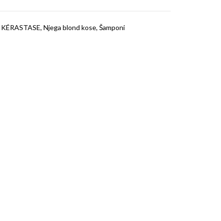
,
KÉRASTASE
,
Njega blond kose
,
Šamponi