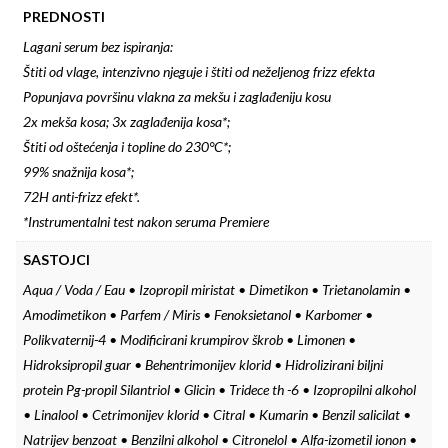
PREDNOSTI
Lagani serum bez ispiranja: ​
Štiti od vlage, intenzivno njeguje i štiti od neželjenog frizz efekta ​
Popunjava površinu vlakna za mekšu i zaglađeniju kosu​
2x mekša kosa; 3x zaglađenija kosa*;​
Štiti od oštećenja i topline do 230°C*;​
99% snažnija kosa*;​
72H anti-frizz efekt*.
*Instrumentalni test nakon seruma Premiere​
SASTOJCI
Aqua / Voda / Eau • Izopropil miristat • Dimetikon • Trietanolamin •
Amodimetikon • Parfem / Miris • Fenoksietanol • Karbomer •
Polikvaternij-4 • Modificirani krumpirov škrob • Limonen •
Hidroksipropil guar • Behentrimonijev klorid • Hidrolizirani biljni
protein Pg-propil Silantriol • Glicin • Tridece th -6 • Izopropilni alkohol
• Linalool • Cetrimonijev klorid • Citral • Kumarin • Benzil salicilat •
Natrijev benzoat • Benzilni alkohol • Citronelol • Alfa-izometil ionon •