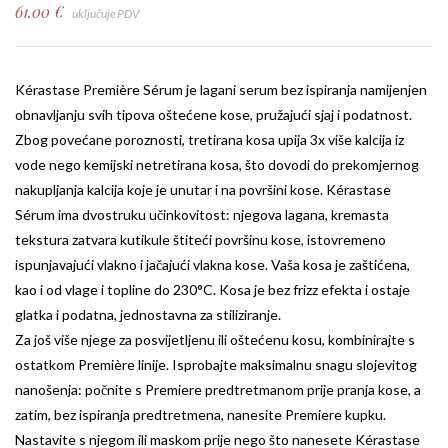
61.00
€
uključuje PDV
Kérastase Première Sérum je lagani serum bez ispiranja namijenjen
obnavljanju svih tipova oštećene kose, pružajući sjaj i podatnost.
Zbog povećane poroznosti, tretirana kosa upija 3x više kalcija iz
vode nego kemijski netretirana kosa, što dovodi do prekomjernog
nakupljanja kalcija koje je unutar i na površini kose. Kérastase
Sérum ima dvostruku učinkovitost: njegova lagana, kremasta
tekstura zatvara kutikule štiteći površinu kose, istovremeno
ispunjavajući vlakno i jačajući vlakna kose. Vaša kosa je zaštićena,
kao i od vlage i topline do 230°C. Kosa je bez frizz efekta i ostaje
glatka i podatna, jednostavna za stiliziranje.
Za još više njege za posvijetljenu ili oštećenu kosu, kombinirajte s
ostatkom Première linije. Isprobajte maksimalnu snagu slojevitog
nanošenja: počnite s Premiere predtretmanom prije pranja kose, a
zatim, bez ispiranja predtretmena, nanesite Premiere kupku.
Nastavite s njegom ili maskom prije nego što nanesete Kérastase