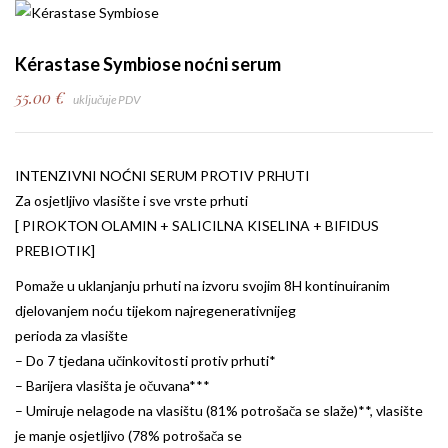
Kérastase Symbiose noćni serum
55.00
€
uključuje PDV
INTENZIVNI NOĆNI SERUM PROTIV PRHUTI
Za osjetljivo vlasište i sve vrste prhuti
[ PIROKTON OLAMIN + SALICILNA KISELINA + BIFIDUS
PREBIOTIK]
Pomaže u uklanjanju prhuti na izvoru svojim 8H ​kontinuiranim
djelovanjem noću tijekom najregenerativnijeg
perioda za vlasište
– Do 7 tjedana učinkovitosti protiv prhuti*
– Barijera vlasišta je očuvana***
– Umiruje nelagode na vlasištu (81% potrošača se slaže)**, vlasište
je manje osjetljivo (78% potrošača se