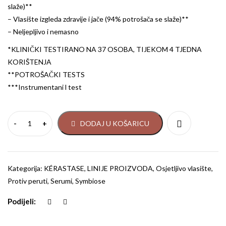
slaže)**
– Vlasište izgleda zdravije i jače (94% potrošača se slaže)**
– Neljepljivo i nemasno
*KLINIČKI TESTIRANO NA 37 OSOBA, TIJEKOM 4 TJEDNA
KORIŠTENJA
**POTROŠAČKI TESTS
***Instrumentani l test
DODAJ U KOŠARICU
Kategorija:
KÉRASTASE
,
LINIJE PROIZVODA
,
Osjetljivo vlasište
,
Protiv peruti
,
Serumi
,
Symbiose
Podijeli: