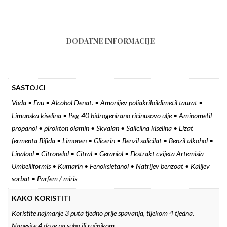
DODATNE INFORMACIJE
SASTOJCI
Voda • Eau • Alcohol Denat. • Amonijev poliakriloildimetil taurat •
Limunska kiselina • Peg-40 hidrogenirano ricinusovo ulje • Aminometil
propanol • pirokton olamin • Skvalan • Salicilna kiselina • Lizat
fermenta Bifida • Limonen • Glicerin • Benzil salicilat • Benzil alkohol •
Linalool • Citronelol • Citral • Geraniol • Ekstrakt cvijeta Artemisia
Umbelliformis • Kumarin • Fenoksietanol • Natrijev benzoat • Kalijev
sorbat • Parfem / miris
KAKO KORISTITI
Koristite najmanje 3 puta tjedno prije spavanja, tijekom 4 tjedna.
Nanesite 4 doze na suho ili ručnikom