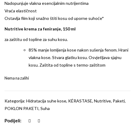
Nadopunjuje vlakna esencijalnim nutrijentima​
Vraća elastičnost​
Ostavlja film koji snažno štiti kosu od uporne suhoće​*
Nutritive krema za feniranje, 150 ml
za zaštitu od topline za suhu kosu.
85% manje lomljenja kose nakon sušenja fenom. Hrani
vlakna kose. Stvara glatku kosu. Osvjetljava sjajnu
kosu. Zaštita od topline s termo-zaštitom
Nema na zalihi
Kategorija:
Hidratacija suhe kose
,
KÉRASTASE
,
Nutritive
,
Paketi
,
POKLON PAKETI
,
Suha
Podijeli: