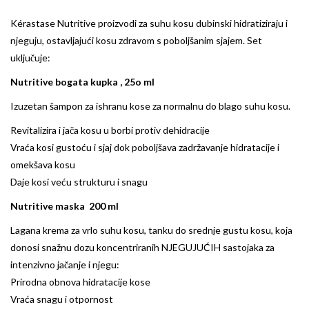
Kérastase Nutritive proizvodi
za suhu kosu dubinski hidratiziraju i
njeguju, ostavljajući kosu zdravom s poboljšanim sjajem. Set
uključuje:
Nutritive bogata kupka , 25o ml
Izuzetan šampon za ishranu kose za normalnu do blago suhu kosu.
Revitalizira i jača kosu u borbi protiv dehidracije​
Vraća kosi gustoću i sjaj dok poboljšava zadržavanje hidratacije i
omekšava kosu​
Daje kosi veću strukturu i snagu
Nutritive maska 200 ml
Lagana krema za vrlo suhu kosu, tanku do srednje gustu kosu, koja
donosi snažnu dozu koncentriranih NJEGUJUĆIH sastojaka za
intenzivno jačanje i njegu:​
Prirodna obnova hidratacije kose​
Vraća snagu i otpornost​