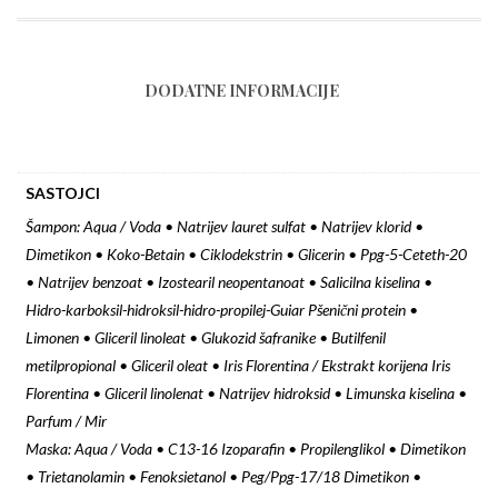
DODATNE INFORMACIJE
SASTOJCI
Šampon: Aqua / Voda • Natrijev lauret sulfat • Natrijev klorid •
Dimetikon • Koko-Betain • Ciklodekstrin • Glicerin • Ppg-5-Ceteth-20
• Natrijev benzoat • Izostearil neopentanoat • Salicilna kiselina •
Hidro-karboksil-hidroksil-hidro-propilej-Guiar Pšenični protein •
Limonen • Gliceril linoleat • Glukozid šafranike • Butilfenil
metilpropional • Gliceril oleat • Iris Florentina / Ekstrakt korijena Iris
Florentina • Gliceril linolenat • Natrijev hidroksid • Limunska kiselina •
Parfum / Mir
Maska: Aqua / Voda • C13-16 Izoparafin • Propilenglikol • Dimetikon
• Trietanolamin • Fenoksietanol • Peg/Ppg-17/18 Dimetikon •