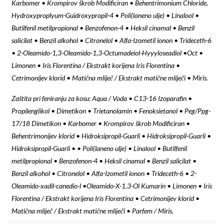
Karbomer • Krompirov škrob Modificiran • Behentrimonium Chloride,
Hydroxyproplyum-Guidroxypropil-4 • Poli(laneno ulje) • Linalool •
Butilfenil metilpropional • Benzofenon-4 • Heksil cinamal • Benzil
salicilat • Benzil alkohol • Citronelol • Alfa-Izometil ionon • Trideceth-6
• 2-Oleamido-1,3-Oleamido-1,3-Octumadeiol-Hyyyloseadiol •Oct •
Limonen • Iris Florentina / Ekstrakt korijena Iris Florentina •
Cetrimonijev klorid • Matična mliječ / Ekstrakt matične mliječi • Miris.
Zaštita pri feniranju za kosu: Aqua / Voda • C13-16 Izoparafin •
Propilenglikol • Dimetikon • Trietanolamin • Fenoksietanol • Peg/Ppg-
17/18 Dimetikon • Karbomer • Krompirov škrob Modificiran •
Behentrimonijev klorid • Hidroksipropil-Guarli • Hidroksipropil-Guarli •
Hidroksipropil-Guarli • • Poli(laneno ulje) • Linalool • Butilfenil
metilpropional • Benzofenon-4 • Heksil cinamal • Benzil salicilat •
Benzil alkohol • Citronelol • Alfa-Izometil ionon • Trideceth-6 • 2-
Oleamido-xadil-canedio-l •Oleamido-X-1,3-Ol Kumarin • Limonen • Iris
Florentina / Ekstrakt korijena Iris Florentina • Cetrimonijev klorid •
Matična mliječ / Ekstrakt matične mliječi • Parfem / Miris.