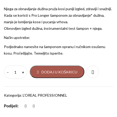
Njega za obnavljanje dužina pruža kosi puniji izgled, zdraviji i snažniji.
Kada se koristi s Pro Longer šamponom za obnavljanje* dužina,
manje je lomljenja kose i pucanja vrhova.
Obnovljen izgled dužina, instrumentalni test šampon + njega.
Način upotrebe:
Podjednako nanesite na šamponom opranu i ručnikom osušenu
kosu. Pročešljajte. Temeljito isperite.
DODAJ U KOŠARICU
Kategorija:
L'OREAL PROFESSIONNEL
Podijeli: