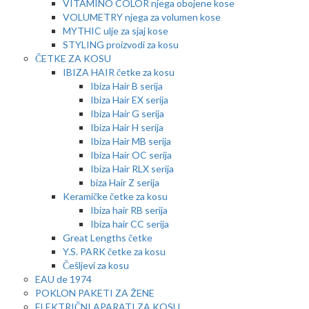
VITAMINO COLOR njega obojene kose
VOLUMETRY njega za volumen kose
MYTHIC ulje za sjaj kose
STYLING proizvodi za kosu
ČETKE ZA KOSU
IBIZA HAIR četke za kosu
Ibiza Hair B serija
Ibiza Hair EX serija
Ibiza Hair G serija
Ibiza Hair H serija
Ibiza Hair MB serija
Ibiza Hair OC serija
Ibiza Hair RLX serija
biza Hair Z serija
Keramičke četke za kosu
Ibiza hair RB serija
Ibiza hair CC serija
Great Lengths četke
Y.S. PARK četke za kosu
Češljevi za kosu
EAU de 1974
POKLON PAKETI ZA ŽENE
ELEKTRIČNI APARATI ZA KOSU