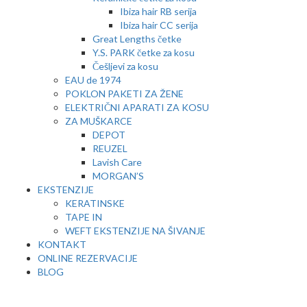
Ibiza hair RB serija
Ibiza hair CC serija
Great Lengths četke
Y.S. PARK četke za kosu
Češljevi za kosu
EAU de 1974
POKLON PAKETI ZA ŽENE
ELEKTRIČNI APARATI ZA KOSU
ZA MUŠKARCE
DEPOT
REUZEL
Lavish Care
MORGAN’S
EKSTENZIJE
KERATINSKE
TAPE IN
WEFT EKSTENZIJE NA ŠIVANJE
KONTAKT
ONLINE REZERVACIJE
BLOG