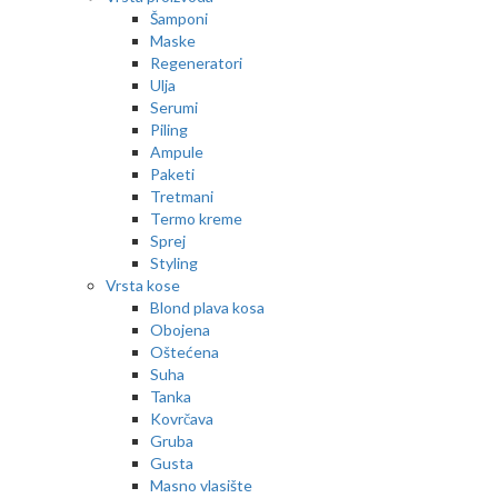
Šamponi
Maske
Regeneratori
Ulja
Serumi
Piling
Ampule
Paketi
Tretmani
Termo kreme
Sprej
Styling
Vrsta kose
Blond plava kosa
Obojena
Oštećena
Suha
Tanka
Kovrčava
Gruba
Gusta
Masno vlasište