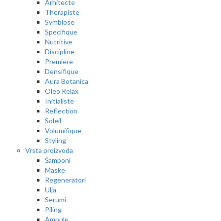
Arhitecte
Therapiste
Symbiose
Specifique
Nutritive
Discipline
Premiere
Densifique
Aura Botanica
Oleo Relax
Initialiste
Reflection
Soleil
Volumifique
Styling
Vrsta proizvoda
Šamponi
Maske
Regeneratori
Ulja
Serumi
Piling
Ampule