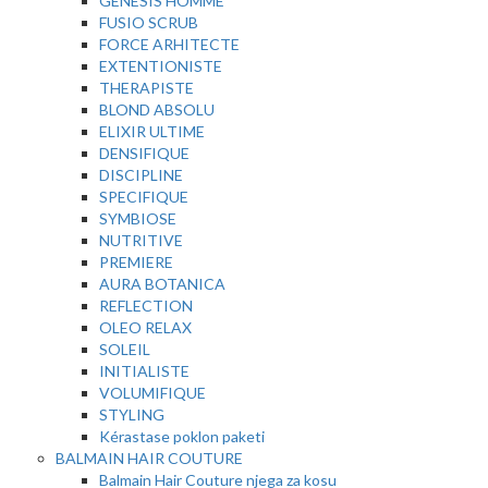
GENESIS HOMME
FUSIO SCRUB
FORCE ARHITECTE
EXTENTIONISTE
THERAPISTE
BLOND ABSOLU
ELIXIR ULTIME
DENSIFIQUE
DISCIPLINE
SPECIFIQUE
SYMBIOSE
NUTRITIVE
PREMIERE
AURA BOTANICA
REFLECTION
OLEO RELAX
SOLEIL
INITIALISTE
VOLUMIFIQUE
STYLING
Kérastase poklon paketi
BALMAIN HAIR COUTURE
Balmain Hair Couture njega za kosu