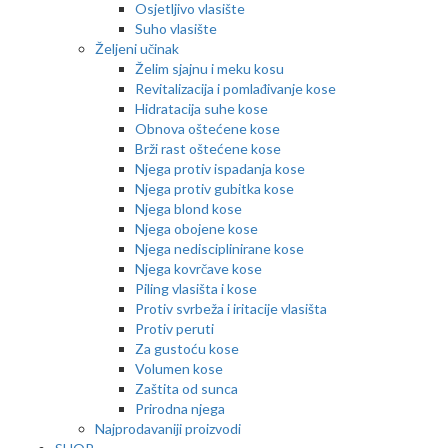
Osjetljivo vlasište
Suho vlasište
Željeni učinak
Želim sjajnu i meku kosu
Revitalizacija i pomlađivanje kose
Hidratacija suhe kose
Obnova oštećene kose
Brži rast oštećene kose
Njega protiv ispadanja kose
Njega protiv gubitka kose
Njega blond kose
Njega obojene kose
Njega nedisciplinirane kose
Njega kovrčave kose
Piling vlasišta i kose
Protiv svrbeža i iritacije vlasišta
Protiv peruti
Za gustoću kose
Volumen kose
Zaštita od sunca
Prirodna njega
Najprodavaniji proizvodi