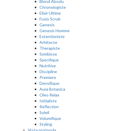
Blond Absolu
Chronologiste
Elixir Ultime
Fusio Scrub
Genesis
Genesis Homme
Extentioniste
Arhitecte
Therapiste
Symbiose
Specifique
Nutritive
Discipline
Premiere
Densifique
Aura Botanica
Oleo Relax
Initialiste
Reflection
Soleil
Volumifique
Styling
Vrsta proizvoda