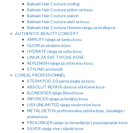
Balmain Hair Couture styling
Balmain Hair Couture pribor za kosu
Balmain Hair Couture paketi
Balmain Hair Couture alati za kosu
Balmain Hair Couture Homme njega za muškarce
AUTHENTIC BEAUTY CONCEPT
AMPLIFY njega za tanku kosu
GLOW za obojenu kosu
HYDRATE njega za suhu kosu
LINIJA ZA SVE TIPOVE KOSE
REPLENISH njega za oštećenu kosu
STYLING proizvodi
L’OREAL PROFESSIONNEL
STEAM POD 3.0 parna pegla za kosu
ABSOLUT REPAIR obnova oštećene kose
BLONDIFIER njega Blond kose
INFORCER njega za lomljivu kosu
LISS UNLIMITED njega neukrotive kose
METAL DETOX profesionalna zaštita boje , bayalage i
pramenova
PROLONGER njega za obnavljanje I popunjavanje kose
SILVER njega sive i sijede kose