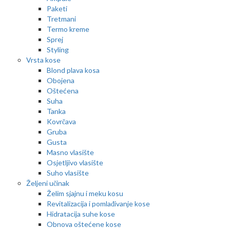
Paketi
Tretmani
Termo kreme
Sprej
Styling
Vrsta kose
Blond plava kosa
Obojena
Oštećena
Suha
Tanka
Kovrčava
Gruba
Gusta
Masno vlasište
Osjetljivo vlasište
Suho vlasište
Željeni učinak
Želim sjajnu i meku kosu
Revitalizacija i pomlađivanje kose
Hidratacija suhe kose
Obnova oštećene kose