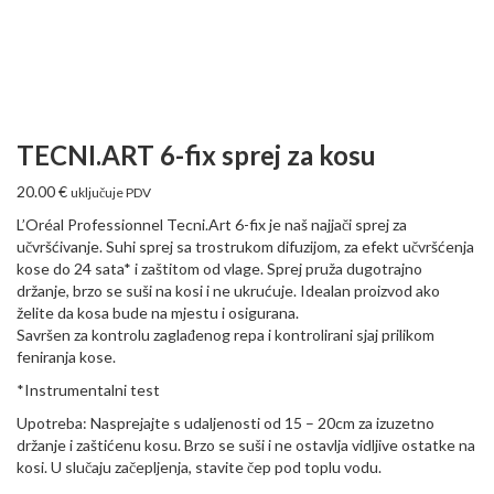
TECNI.ART 6-fix sprej za kosu
20.00
€
uključuje PDV
L’Oréal Professionnel Tecni.Art 6-fix je naš najjači sprej za
učvršćivanje. Suhi sprej sa trostrukom difuzijom, za efekt učvršćenja
kose do 24 sata* i zaštitom od vlage. Sprej pruža dugotrajno
držanje, brzo se suši na kosi i ne ukrućuje. Idealan proizvod ako
želite da kosa bude na mjestu i osigurana.
Savršen za kontrolu zaglađenog repa i kontrolirani sjaj prilikom
feniranja kose.
*Instrumentalni test
Upotreba: Nasprejajte s udaljenosti od 15 – 20cm za izuzetno
držanje i zaštićenu kosu. Brzo se suši i ne ostavlja vidljive ostatke na
kosi. U slučaju začepljenja, stavite čep pod toplu vodu.