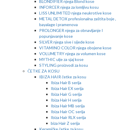
BLONDIFIER njega Blond kose
INFORCER njega za lomljivu kosu
LISS UNLIMITED njega neukrotive kose
METAL DETOX profesionalna zaštita boje ,
bayalage i pramenova
PROLONGER njega za obnavljanje I
popunjavanje kose
SILVER njega sive i sijede kose
VITAMINO COLOR njega obojene kose
VOLUMETRY njega za volumen kose
MYTHIC ulje za sjaj kose
STYLING proizvodi za kosu
ČETKE ZA KOSU
IBIZA HAIR četke za kosu
Ibiza Hair B serija
Ibiza Hair EX serija
Ibiza Hair G serija
Ibiza Hair H serija
Ibiza Hair MB serija
Ibiza Hair OC serija
Ibiza Hair RLX serija
biza Hair Z serija
Keramičke četke za kosu