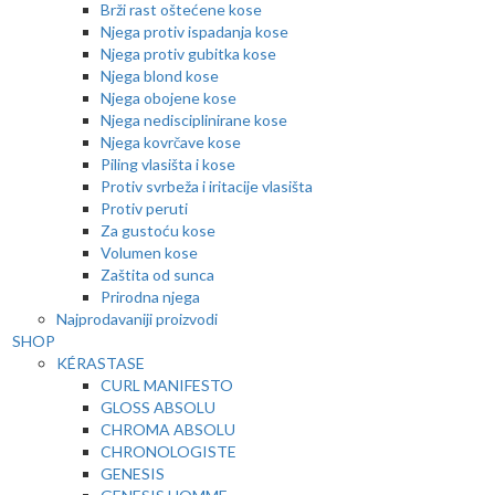
Brži rast oštećene kose
Njega protiv ispadanja kose
Njega protiv gubitka kose
Njega blond kose
Njega obojene kose
Njega nedisciplinirane kose
Njega kovrčave kose
Piling vlasišta i kose
Protiv svrbeža i iritacije vlasišta
Protiv peruti
Za gustoću kose
Volumen kose
Zaštita od sunca
Prirodna njega
Najprodavaniji proizvodi
SHOP
KÉRASTASE
CURL MANIFESTO
GLOSS ABSOLU
CHROMA ABSOLU
CHRONOLOGISTE
GENESIS