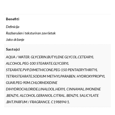
Benefiti
Definicija
Razbarušen i teksturiran završetak
Jako držanje
Sastojci
AQUA / WATER. GLYCERIN.BUTYLENE GLYCOL.CETEARYL
ALCOHOL.PEG-100 STEARATE.GLYCERYL
STEARATE.PVP.DIMETHICONE.PEG-150 PENTAERYTHRITYL
TETRASTEARATE.SODIUM METHYLPARABEN. HYDROXYPROPYL
GUAR.PEG-90M.CHLORHEXIDINE
DIHYDROCHLORIDE.LINALOOL.HEXYL CINNAMAL.IMONENE
.BENZYL ALCOHOL.GERANIOL.CITRAL. BENZYL SALICYLATE
.BHT.PARFUM / FRAGRANCE. C198894/1.